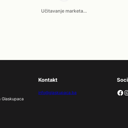
Učitavanje marketa…
Kontakt
Soci
Facebook
Instag
info@glaskupaca.ba
na Glaskupaca