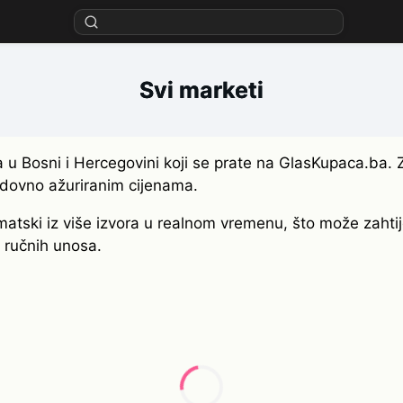
Svi marketi
 u Bosni i Hercegovini koji se prate na GlasKupaca.ba. 
redovno ažuriranim cijenama.
atski iz više izvora u realnom vremenu, što može zahtije
i ručnih unosa.