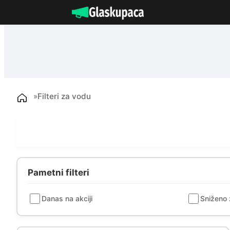
Idi
na
sadržaj
»
Filteri za vodu
Pametni filteri
Danas na akciji
Sniženo 