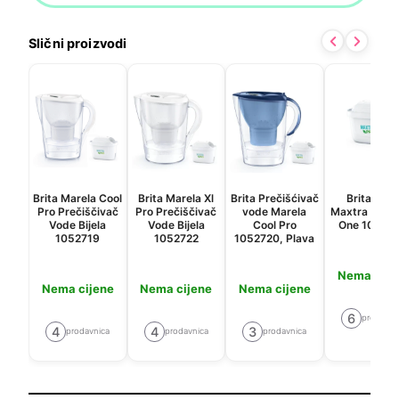
Slični proizvodi
Brita Marela Cool
Brita Marela Xl
Brita Prečišćivač
Brita Filte
Pro Prečiščivač
Pro Prečiščivač
vode Marela
Maxtra Pro Al
Vode Bijela
Vode Bijela
Cool Pro
One 10507
1052719
1052722
1052720, Plava
Nema cije
Nema cijene
Nema cijene
Nema cijene
6
prodavni
4
4
3
prodavnica
prodavnica
prodavnica