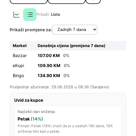
Prikaži:
Lista
Prikaži promjene za:
Market
Današnja cijena (promjena 7 dana)
Bazzar
107.00 KM
0%
eKupi
109.90 KM
0%
Bingo
134.90 KM
0%
Posljednje ažuriranje: 29.06.2026 u 08:36 (Sarajevo)
Uvid za kupce
Najčešći dan sniženja
Petak
(14%)
Primjer: Petak (18%) znači da je u zadnjih 180 dana, 18%
sniženja bilo baš u petak.