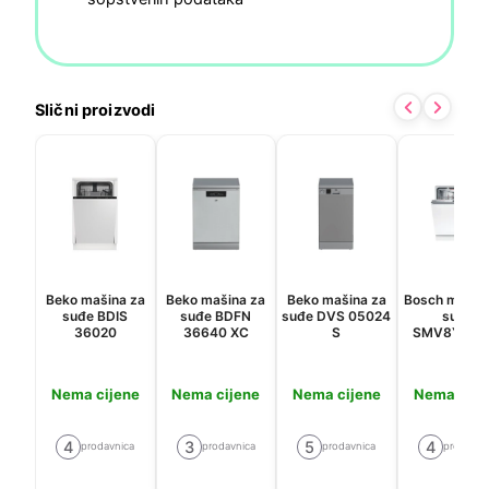
Slični proizvodi
Beko mašina za
Beko mašina za
Beko mašina za
Bosch mašin
suđe BDIS
suđe BDFN
suđe DVS 05024
suđe
36020
36640 XC
S
SMV8YCX0
Nema cijene
Nema cijene
Nema cijene
Nema cije
4
3
5
4
prodavnica
prodavnica
prodavnica
prodavni