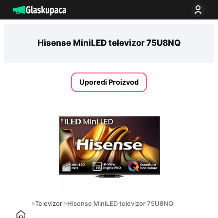
Idi
na
sadržaj
Hisense MiniLED televizor 75U8NQ
Uporedi Proizvod
»
Televizori
»
Hisense MiniLED televizor 75U8NQ