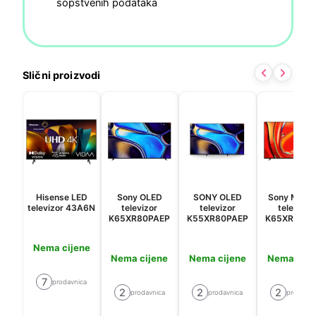
sopstvenih podataka
Slični proizvodi
Hisense LED
Sony OLED
SONY OLED
Sony MiniL
televizor 43A6N
televizor
televizor
televizor
K65XR80PAEP
K55XR80PAEP
K65XR70PA
Nema cijene
Nema cijene
Nema cijene
Nema cije
7
prodavnica
2
2
2
prodavnica
prodavnica
prodavni