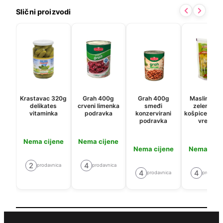
Slični proizvodi
Krastavac 320g
Grah 400g
Grah 400g
Masline 17
delikates
crveni limenka
smeđi
zelene be
vitaminka
podravka
konzervirani
košpice med
podravka
vrećica
Nema cijene
Nema cijene
Nema cijene
Nema cije
2
4
prodavnica
prodavnica
4
4
prodavnica
prodavni