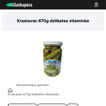
Idi
na
sadržaj
Krastavac 670g delikates vitaminka
»
Konzervirano povrće
»
Krastavac 670g delikates vitaminka