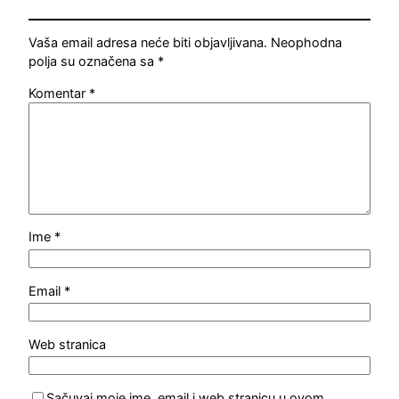
Vaša email adresa neće biti objavljivana.
Neophodna
polja su označena sa
*
Komentar
*
Ime
*
Email
*
Web stranica
Sačuvaj moje ime, email i web stranicu u ovom