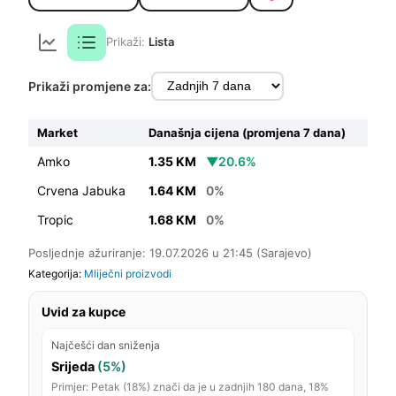
Prikaži:
Lista
Prikaži promjene za:
Market
Današnja cijena (promjena 7 dana)
Amko
1.35 KM
▼20.6%
Crvena Jabuka
1.64 KM
0%
Tropic
1.68 KM
0%
Posljednje ažuriranje: 19.07.2026 u 21:45 (Sarajevo)
Kategorija:
Mliječni proizvodi
Uvid za kupce
Najčešći dan sniženja
Srijeda
(5%)
Primjer: Petak (18%) znači da je u zadnjih 180 dana, 18%