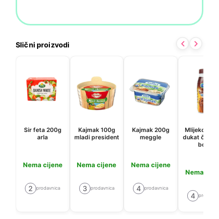
Slični proizvodi
Sir feta 200g
Kajmak 100g
Kajmak 200g
Mlijeko 500
arla
mladi president
meggle
dukat čokol
boca
Nema cijene
Nema cijene
Nema cijene
Nema cije
2
3
4
prodavnica
prodavnica
prodavnica
4
prodavni