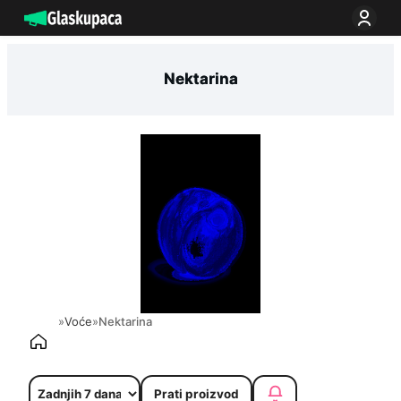
Idi
na
sadržaj
Nektarina
»
Voće
»
Nektarina
Prati proizvod