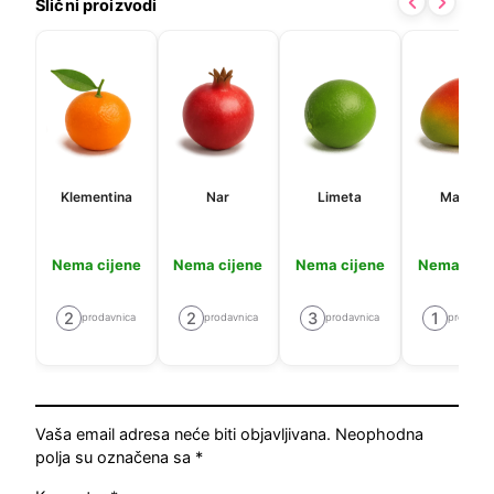
Slični proizvodi
Klementina
Nar
Limeta
Mango
Nema cijene
Nema cijene
Nema cijene
Nema cije
2
2
3
1
prodavnica
prodavnica
prodavnica
prodavni
Vaša email adresa neće biti objavljivana.
Neophodna
polja su označena sa
*