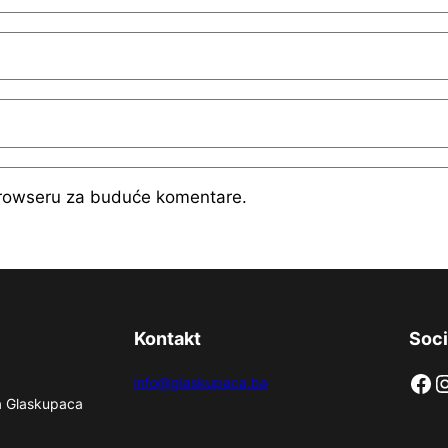
browseru za buduće komentare.
Kontakt
Soci
Facebook
Instag
info@glaskupaca.ba
na Glaskupaca