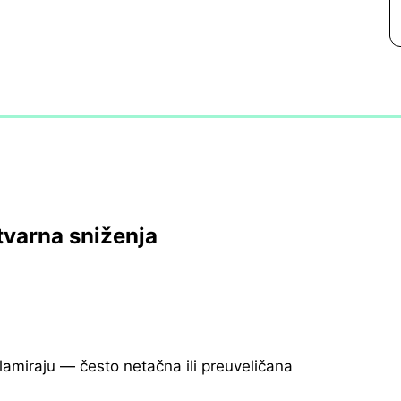
tvarna sniženja
klamiraju — često netačna ili preuveličana