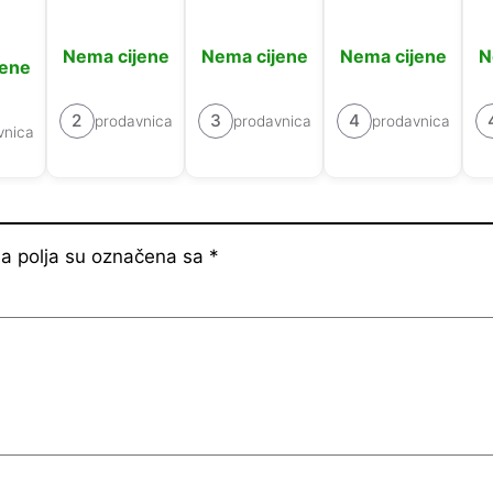
Nema cijene
Nema cijene
Nema cijene
N
jene
2
3
4
prodavnica
prodavnica
prodavnica
vnica
 polja su označena sa
*