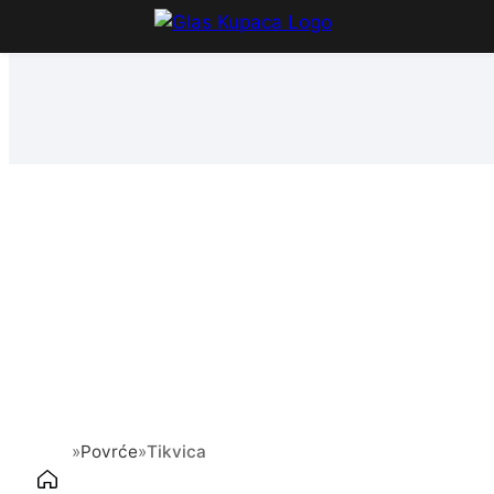
Idi
na
sadržaj
»
Povrće
»
Tikvica