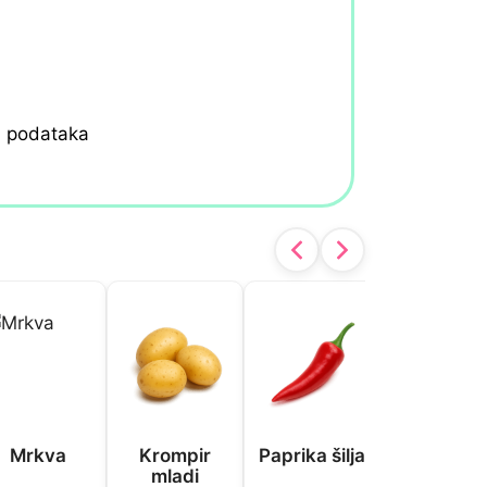
h podataka
Mrkva
Krompir
Paprika šilja
Brokule
mladi