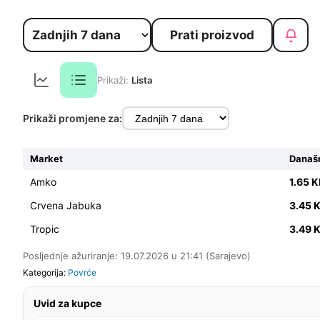
Prati proizvod
Prikaži:
Lista
Prikaži promjene za:
Market
Današn
Amko
1.65 
Crvena Jabuka
3.45 
Tropic
3.49 
Posljednje ažuriranje: 19.07.2026 u 21:41 (Sarajevo)
Kategorija:
Povrće
Uvid za kupce