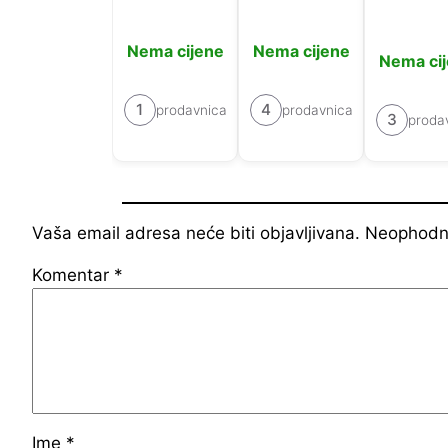
Nema cijene
Nema cijene
Nema ci
1
4
prodavnica
prodavnica
3
proda
Vaša email adresa neće biti objavljivana.
Neophodna
Komentar
*
Ime
*