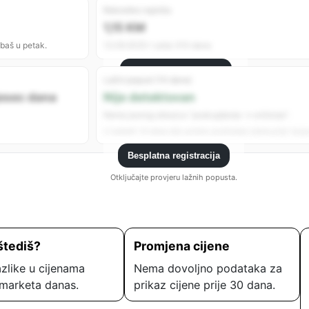
Rekordno najniža
1,15 KM
 baš u petak.
12.09.2025 • prije 310 dana
Besplatna registracija
Lažni popust (14 dana)
Registrujte se da vidite sve analitike.
jesec dana
Nije detektovan
Nema jasnog obrasca “poskupljenje → sniženje”.
U zadnjih 14 dana nije uočeno podizanje cijene prije “popu
Besplatna registracija
Otključajte provjeru lažnih popusta.
štediš?
Promjena cijene
zlike u cijenama
Nema dovoljno podataka za
marketa danas.
prikaz cijene prije 30 dana.