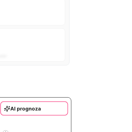
sta”.
AI prognoza