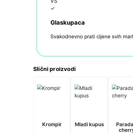
VS
✓
Glaskupaca
Svakodnevno prati cijene svih mar
Slični proizvodi
Krompir
Mladi kupus
Parada
cherr