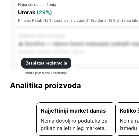
Najčešći dan sniženja
Utorak
(29%)
Primjer: Petak (18%) znači da je u zadnjih 180 dana, 18% sniženja bilo
Stabilnost cijene (30 dana)
⚠️ Oscilira — cijena često mijenjala zadnjih m
Prosječno variranje: 0,86 KM (~38,4%)
Besplatna registracija
Vidite pun trend i variranja.
Analitika proizvoda
Najjeftiniji market danas
Koliko 
Nema dovoljno podataka za
Nema ra
prikaz najjeftinijeg marketa.
između 