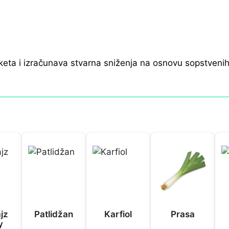
keta i izračunava stvarna sniženja na osnovu sopstveni
jz
Patlidžan
Karfiol
Prasa
y