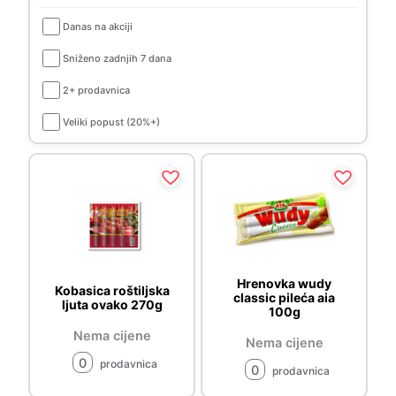
Danas na akciji
Sniženo zadnjih 7 dana
2+ prodavnica
Veliki popust (20%+)
Hrenovka wudy
Kobasica roštiljska
classic pileća aia
ljuta ovako 270g
100g
Nema cijene
Nema cijene
0
prodavnica
0
prodavnica