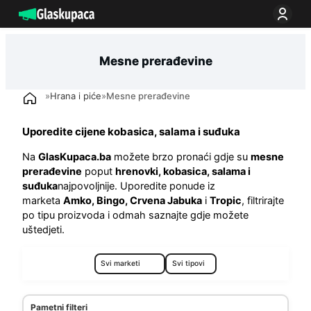
Idi
na
sadržaj
Mesne prerađevine
»
Hrana i piće
»
Mesne prerađevine
Uporedite cijene kobasica, salama i suđuka
Na
GlasKupaca.ba
možete brzo pronaći gdje su
mesne
prerađevine
poput
hrenovki, kobasica, salama i
suđuka
najpovoljnije. Uporedite ponude iz
marketa
Amko, Bingo, Crvena Jabuka
i
Tropic
, filtrirajte
po tipu proizvoda i odmah saznajte gdje možete
uštedjeti.
Pametni filteri