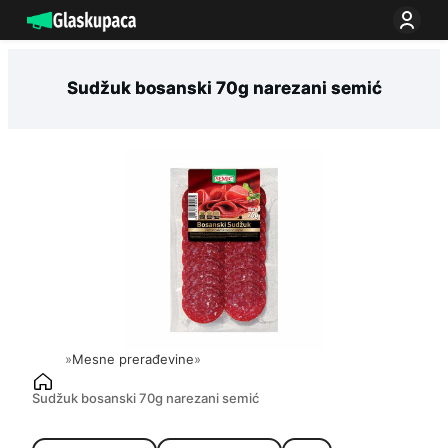
Idi
na
sadržaj
Sudžuk bosanski 70g narezani semić
»
Mesne prerađevine
»
Sudžuk bosanski 70g narezani semić