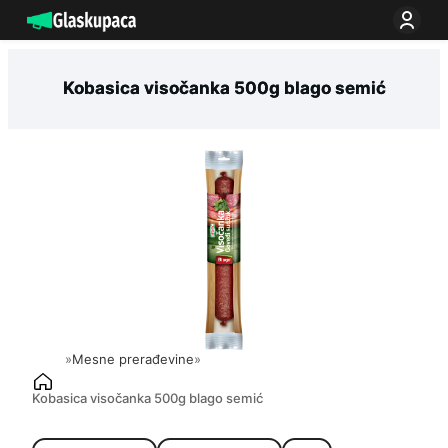
Idi
na
sadržaj
Kobasica visočanka 500g blago semić
»
Mesne prerađevine
»
Kobasica visočanka 500g blago semić