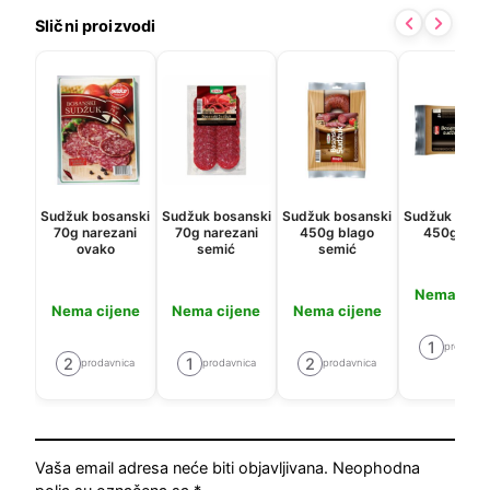
Slični proizvodi
Sudžuk bosanski
Sudžuk bosanski
Sudžuk bosanski
Sudžuk bosa
70g narezani
70g narezani
450g blago
450g bajr
ovako
semić
semić
Nema cije
Nema cijene
Nema cijene
Nema cijene
1
prodavni
2
1
2
prodavnica
prodavnica
prodavnica
Vaša email adresa neće biti objavljivana.
Neophodna