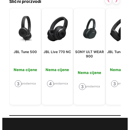
Slični proizvodi
JBL Tune 500
JBL Live 770 NC
SONY ULT WEAR
JBL Tune 67
900
Nema cijene
Nema cijene
Nema cije
Nema cijene
3
4
3
prodavnica
prodavnica
prodavni
3
prodavnica