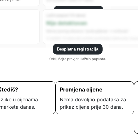
Besplatna registracija
Lažni popust (14 dana)
Registrujte se da vidite sve analitike.
Nije detektovan
Nema jasnog obrasca “poskupljenje → sniženje”.
U zadnjih 14 dana nije uočeno podizanje cijene prije “popu
Besplatna registracija
Otključajte provjeru lažnih popusta.
štediš?
Promjena cijene
zlike u cijenama
Nema dovoljno podataka za
marketa danas.
prikaz cijene prije 30 dana.