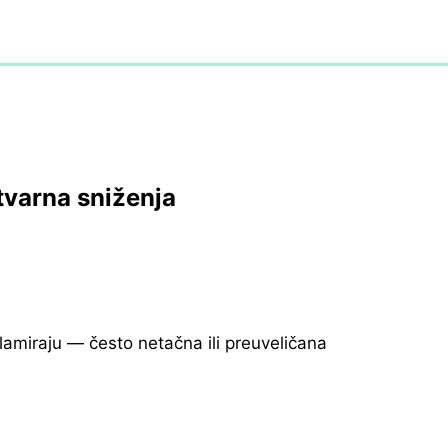
tvarna sniženja
klamiraju — često netačna ili preuveličana