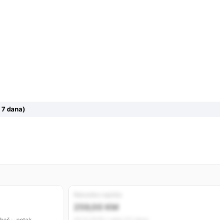
 7 dana)
Rekordno najniža
259,00 KM
 baš u petak.
20.12.2025 • prije 211 dana