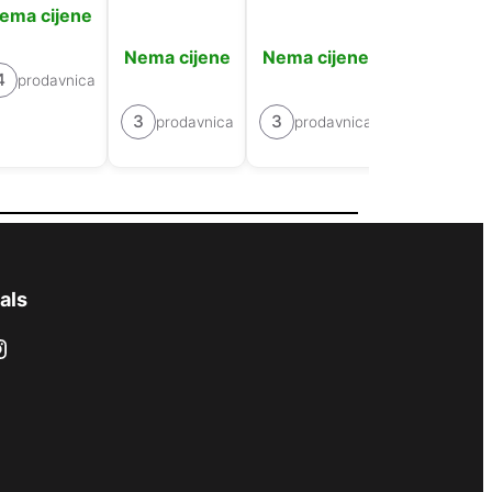
ema cijene
Nema cijene
Nema cijene
Nema cije
4
prodavnica
3
3
5
prodavnica
prodavnica
prodavn
als
ram