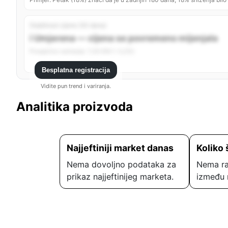
Stabilnost cijene (30 dana)
ℹ️ Umjerena — cijena se povremeno mijenjala
Prosječno variranje: 7,35 KM (~2,2%)
Besplatna registracija
Vidite pun trend i variranja.
Analitika proizvoda
Najjeftiniji market danas
Koliko 
Nema dovoljno podataka za
Nema ra
prikaz najjeftinijeg marketa.
između 