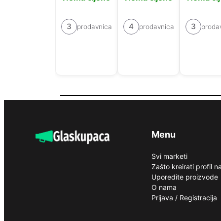
3
4
3
prodavnica
prodavnica
proda
Menu
Svi marketi
Zašto kreirati profil 
Uporedite proizvode
O nama
Prijava / Registracija