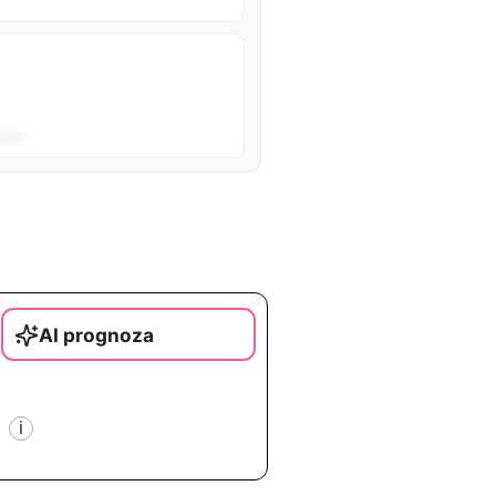
sta”.
AI prognoza
i