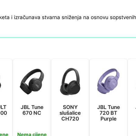
keta i izračunava stvarna sniženja na osnovu sopstveni
LT
JBL Tune
SONY
JBL Tune
900
670 NC
slušalice
720 BT
CH720
Purple
jene
Nema cijene