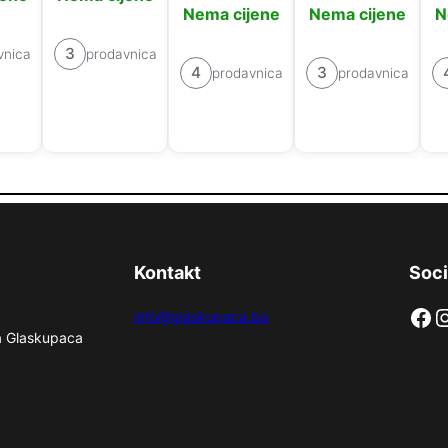
Nema cijene
Nema cijene
N
3
vnica
prodavnica
4
3
prodavnica
prodavnica
Kontakt
Soci
Facebook
Instag
info@glaskupaca.ba
na Glaskupaca