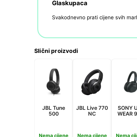
Glaskupaca
Svakodnevno prati cijene svih mar
Slični proizvodi
JBL Tune
JBL Live 770
SONY U
500
NC
WEAR 
Nema cijene
Nema cijene
Nema ci