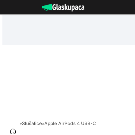
Idi
na
sadržaj
»
Slušalice
»
Apple AirPods 4 USB-C