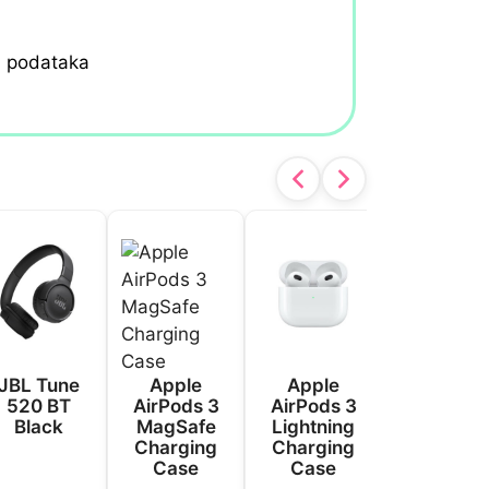
h podataka
JBL Tune
Apple
Apple
Apple
520 BT
AirPods 3
AirPods 3
AirPods 
Black
MagSafe
Lightning
(USB-C)
Charging
Charging
Active Noi
Case
Case
Cancellati