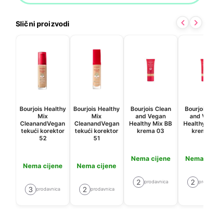
Slični proizvodi
Bourjois Healthy
Bourjois Healthy
Bourjois Clean
Bourjois Cl
Mix
Mix
and Vegan
and Vega
CleanandVegan
CleanandVegan
Healthy Mix BB
Healthy Mix
tekući korektor
tekući korektor
krema 03
krema 02
52
51
Nema cijene
Nema cije
Nema cijene
Nema cijene
2
2
prodavnica
prodavni
3
2
prodavnica
prodavnica