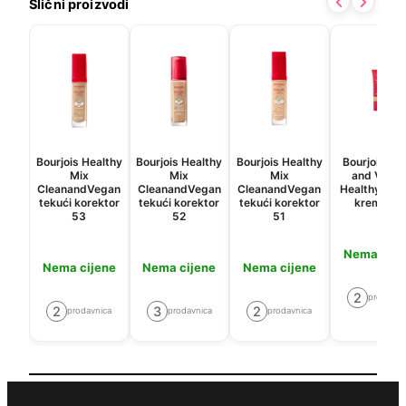
Slični proizvodi
Bourjois Healthy
Bourjois Healthy
Bourjois Healthy
Bourjois Cl
Mix
Mix
Mix
and Vega
CleanandVegan
CleanandVegan
CleanandVegan
Healthy Mix
tekući korektor
tekući korektor
tekući korektor
krema 03
53
52
51
Nema cije
Nema cijene
Nema cijene
Nema cijene
2
prodavni
2
3
2
prodavnica
prodavnica
prodavnica