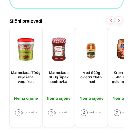
Slični proizvodi
Marmelada 700g
Marmelada
Med 920g
Krem nam
miješana
360g šipak
cvjetni zlatni
350g lino l
vegafruit
podravka
med
gold podra
Nema cijene
Nema cijene
Nema cijene
Nema cije
2
2
4
3
prodavnica
prodavnica
prodavnica
prodavni