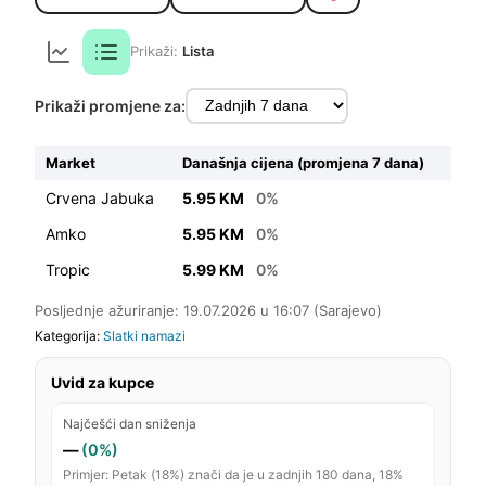
Prikaži:
Lista
Prikaži promjene za:
Market
Današnja cijena (promjena 7 dana)
Crvena Jabuka
5.95 KM
0%
Amko
5.95 KM
0%
Tropic
5.99 KM
0%
Posljednje ažuriranje: 19.07.2026 u 16:07 (Sarajevo)
Kategorija:
Slatki namazi
Uvid za kupce
Najčešći dan sniženja
—
(0%)
Primjer: Petak (18%) znači da je u zadnjih 180 dana, 18%