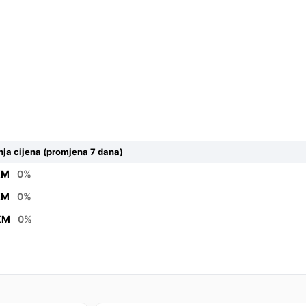
ja cijena (promjena 7 dana)
KM
0%
KM
0%
 KM
0%