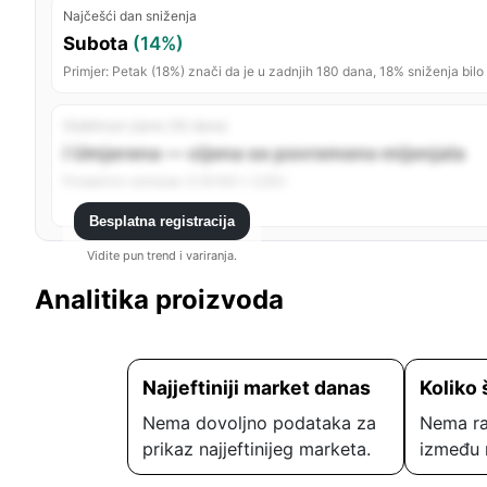
Najčešći dan sniženja
Subota
(14%)
Primjer: Petak (18%) znači da je u zadnjih 180 dana, 18% sniženja bilo
Stabilnost cijene (30 dana)
ℹ️ Umjerena — cijena se povremeno mijenjala
Prosječno variranje: 0,18 KM (~2,8%)
Besplatna registracija
Vidite pun trend i variranja.
Analitika proizvoda
Najjeftiniji market danas
Koliko 
Nema dovoljno podataka za
Nema ra
prikaz najjeftinijeg marketa.
između 