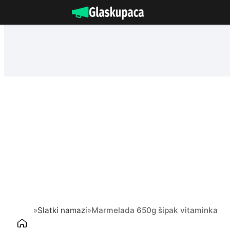
Idi
na
sadržaj
»
Slatki namazi
»
Marmelada 650g šipak vitaminka