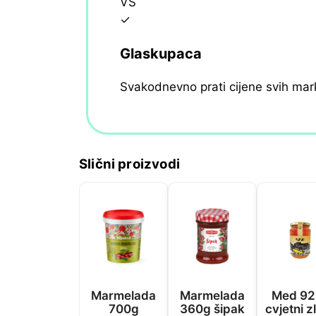
VS
✓
Glaskupaca
Svakodnevno prati cijene svih mar
Slični proizvodi
Marmelada
Marmelada
Med 92
700g
360g šipak
cvjetni z