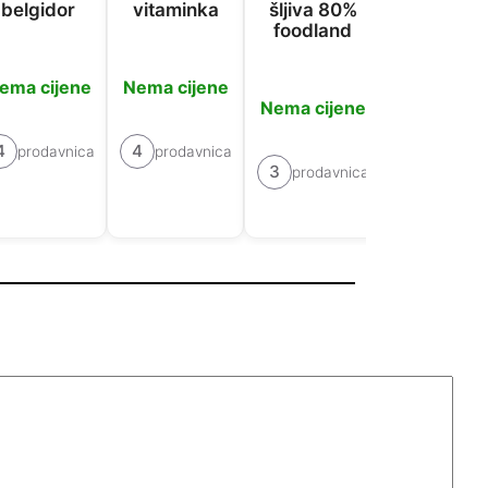
belgidor
vitaminka
šljiva 80%
vitamink
foodland
ema cijene
Nema cijene
Nema cije
Nema cijene
4
4
3
prodavnica
prodavnica
prodavn
3
prodavnica