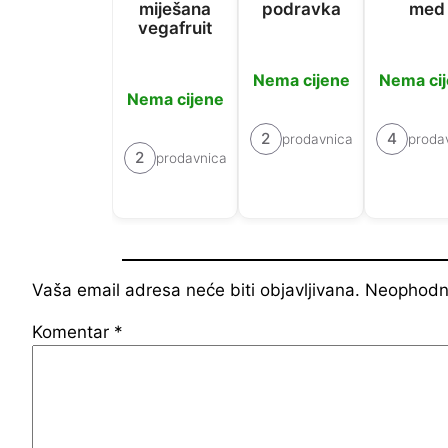
miješana
podravka
med
vegafruit
Nema cijene
Nema ci
Nema cijene
2
4
prodavnica
proda
2
prodavnica
Vaša email adresa neće biti objavljivana.
Neophodna
Komentar
*