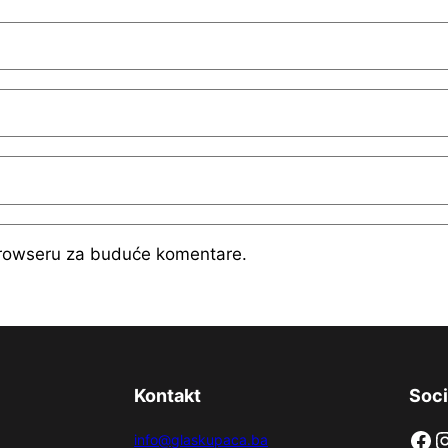
browseru za buduće komentare.
Kontakt
Soci
Facebook
Instag
info@glaskupaca.ba