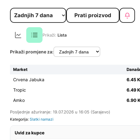
Prati proizvod
Prikaži:
Lista
Prikaži promjene za:
Market
Današn
Crvena Jabuka
6.45 
Tropic
6.49 
Amko
6.90
Posljednje ažuriranje: 19.07.2026 u 16:05 (Sarajevo)
Kategorija:
Slatki namazi
Uvid za kupce