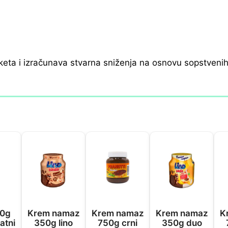
keta i izračunava stvarna sniženja na osnovu sopstveni
0g
Krem namaz
Krem namaz
Krem namaz
K
latni
350g lino
750g crni
350g duo