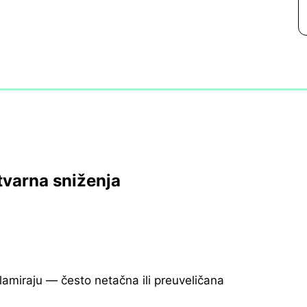
tvarna sniženja
klamiraju — često netačna ili preuveličana