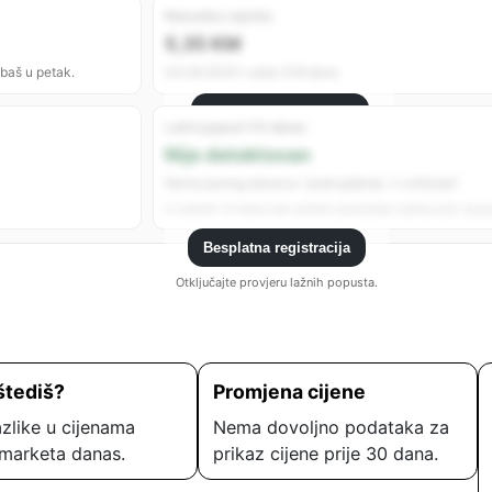
Rekordno najniža
5,35 KM
 baš u petak.
04.09.2025 • prije 318 dana
Besplatna registracija
Lažni popust (14 dana)
Registrujte se da vidite sve analitike.
Nije detektovan
Nema jasnog obrasca “poskupljenje → sniženje”.
U zadnjih 14 dana nije uočeno podizanje cijene prije “popu
Besplatna registracija
Otključajte provjeru lažnih popusta.
štediš?
Promjena cijene
zlike u cijenama
Nema dovoljno podataka za
marketa danas.
prikaz cijene prije 30 dana.