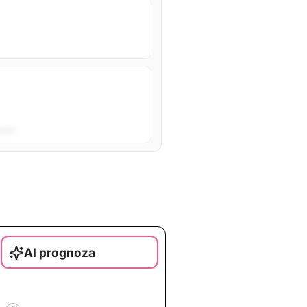
sta”.
AI prognoza