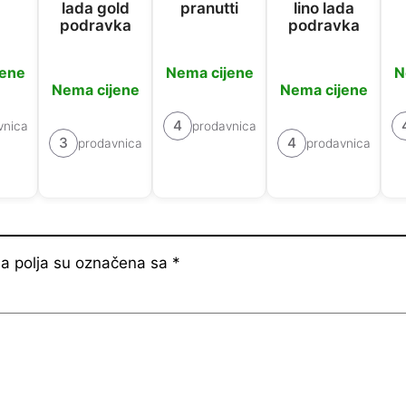
lada gold
pranutti
lino lada
podravka
podravka
jene
Nema cijene
N
Nema cijene
Nema cijene
4
vnica
prodavnica
3
4
prodavnica
prodavnica
 polja su označena sa
*