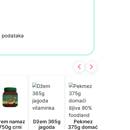
h podataka
rem namaz
Džem 365g
Pekmez
Pekmez
750g crni
jagoda
375g domaći
840g šlji