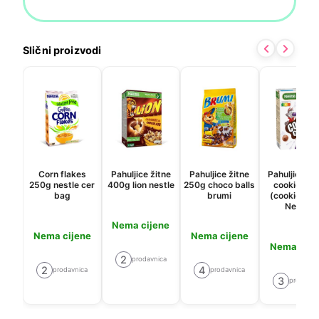
Slični proizvodi
Corn flakes
Pahuljice žitne
Pahuljice žitne
Pahuljice 3
250g nestle cer
400g lion nestle
250g choco balls
cookie cri
bag
brumi
(cookie cri
Nestle
Nema cijene
Nema cijene
Nema cijene
Nema cije
2
prodavnica
2
4
prodavnica
prodavnica
3
prodavni