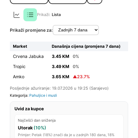
Prikaži:
Lista
Prikaži promjene za:
Market
Današnja cijena (promjena 7 dana)
Crvena Jabuka
3.45 KM
0%
Tropic
3.49 KM
0%
Amko
3.65 KM
▲23.7%
Posljednje ažuriranje: 19.07.2026 u 19:25 (Sarajevo)
Kategorija:
Pahuljice i musli
Uvid za kupce
Najčešći dan sniženja
Utorak
(10%)
Primjer: Petak (18%) znači da je u zadnjih 180 dana, 18%