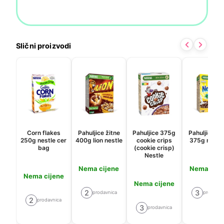
Slični proizvodi
Corn flakes
Pahuljice žitne
Pahuljice 375g
Pahuljice ži
250g nestle cer
400g lion nestle
cookie crips
375g nesqu
bag
(cookie crisp)
Nestle
Nema cijene
Nema cije
Nema cijene
Nema cijene
2
3
prodavnica
prodavni
2
prodavnica
3
prodavnica