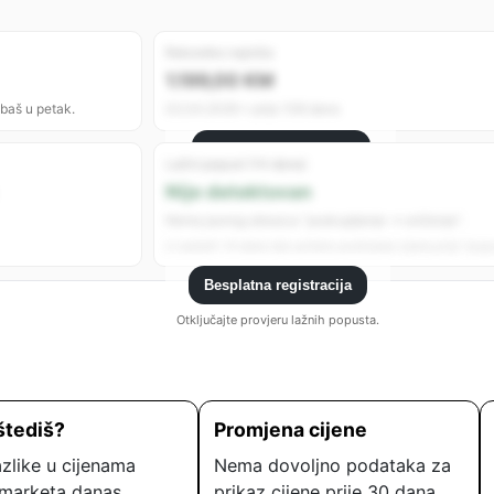
Rekordno najniža
1.199,00 KM
 baš u petak.
02.04.2026 • prije 108 dana
Besplatna registracija
Lažni popust (14 dana)
Registrujte se da vidite sve analitike.
Nije detektovan
Nema jasnog obrasca “poskupljenje → sniženje”.
U zadnjih 14 dana nije uočeno podizanje cijene prije “popu
Besplatna registracija
Otključajte provjeru lažnih popusta.
štediš?
Promjena cijene
zlike u cijenama
Nema dovoljno podataka za
marketa danas.
prikaz cijene prije 30 dana.