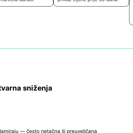
tvarna sniženja
klamiraju — često netačna ili preuveličana