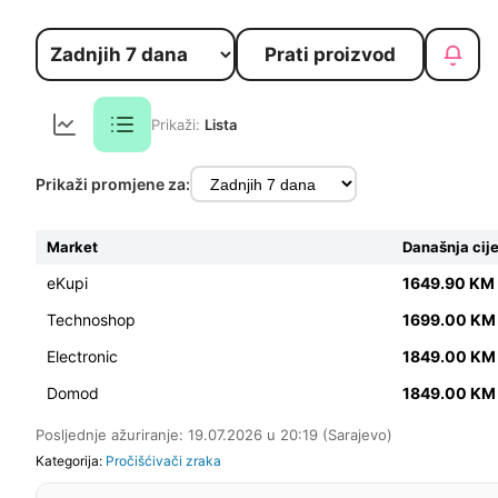
Prati proizvod
Prikaži:
Lista
Prikaži promjene za:
Market
Današnja cij
eKupi
1649.90 KM
Technoshop
1699.00 K
Electronic
1849.00 K
Domod
1849.00 K
Posljednje ažuriranje: 19.07.2026 u 20:19 (Sarajevo)
Kategorija:
Pročišćivači zraka