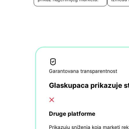
Garantovana transparentnost
Glaskupaca prikazuje s
Druge platforme
Prikazuju sniženja koja marketi re