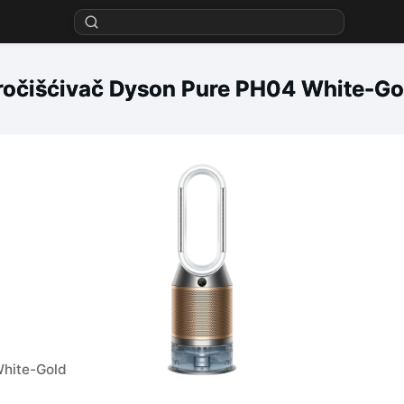
ročišćivač Dyson Pure PH04 White-Go
White-Gold