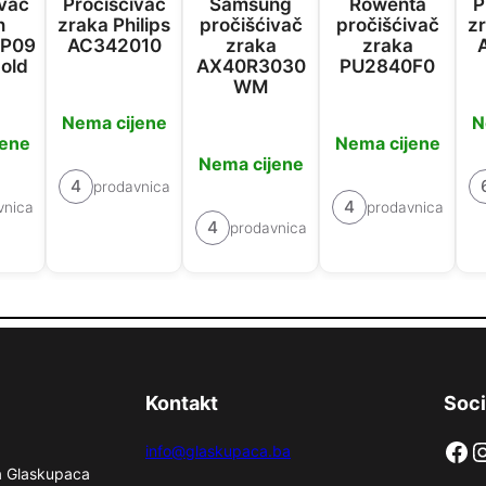
ivač
Pročišćivač
Samsung
Rowenta
P
n
zraka Philips
pročišćivač
pročišćivač
zr
TP09
AC342010
zraka
zraka
old
AX40R3030
PU2840F0
WM
Nema cijene
N
jene
Nema cijene
Nema cijene
4
prodavnica
4
vnica
prodavnica
4
prodavnica
Kontakt
Soci
Facebook
Instag
info@glaskupaca.ba
na Glaskupaca