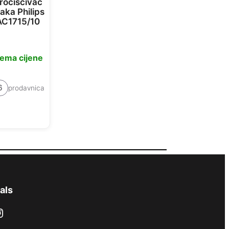
ročišćivač
aka Philips
AC1715/10
ema cijene
6
prodavnica
als
ram