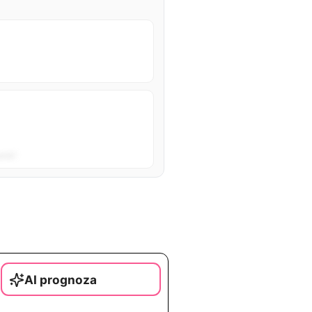
sta”.
AI prognoza