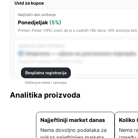
Uvid za kupce
Najčešći dan sniženja
Ponedjeljak
(5%)
Primjer: Petak (18%) znači da je u zadnjih 180 dana, 18% sniženja bilo
Stabilnost cijene (30 dana)
Umjerena — cijena se povremeno mijenjala
Prosječno variranje: 57,56 KM (~3,6%)
Besplatna registracija
Vidite pun trend i variranja.
Analitika proizvoda
Najjeftiniji market danas
Koliko 
Nema dovoljno podataka za
Nema ra
prikaz najjeftinijeg marketa.
između 