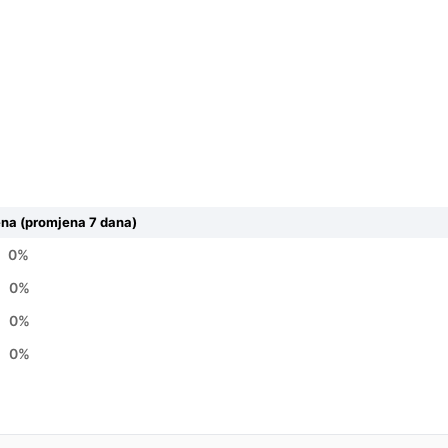
ena (promjena 7 dana)
0%
M
0%
M
0%
M
0%