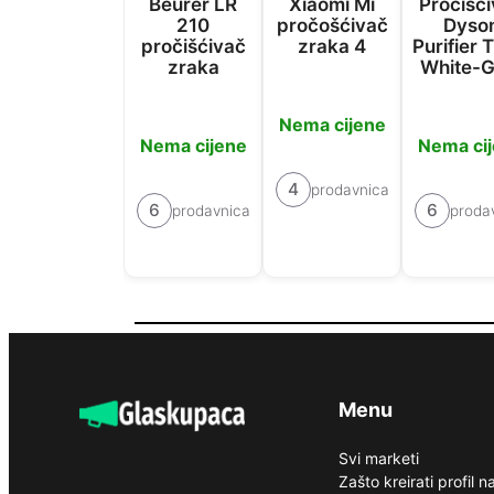
Beurer LR
Xiaomi Mi
Pročišć
210
pročošćivač
Dyso
pročišćivač
zraka 4
Purifier 
zraka
White-G
Nema cijene
Nema cijene
Nema ci
4
prodavnica
6
6
prodavnica
proda
Menu
Svi marketi
Zašto kreirati profil 