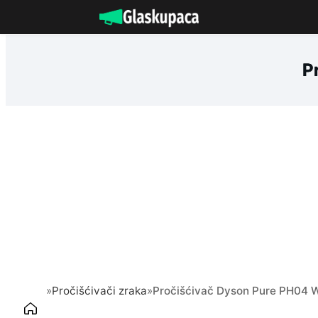
Idi
na
sadržaj
P
»
Pročišćivači zraka
»
Pročišćivač Dyson Pure PH04 