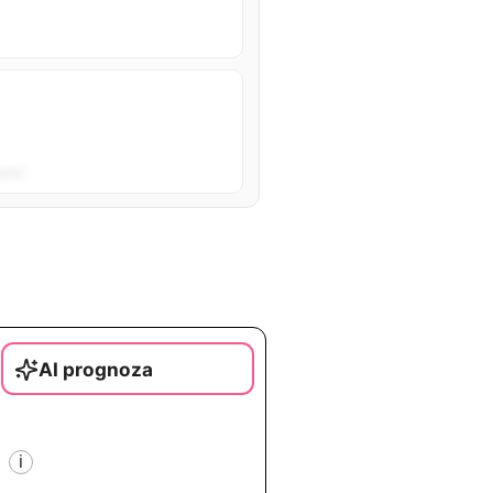
sta”.
AI prognoza
i