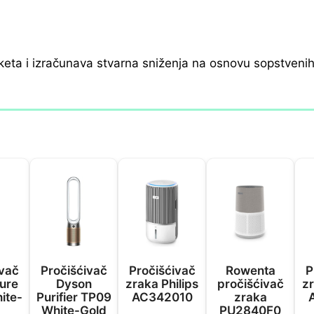
keta i izračunava stvarna sniženja na osnovu sopstveni
ivač
Pročišćivač
Pročišćivač
Rowenta
P
ure
Dyson
zraka Philips
pročišćivač
zr
ite-
Purifier TP09
AC342010
zraka
White-Gold
PU2840F0