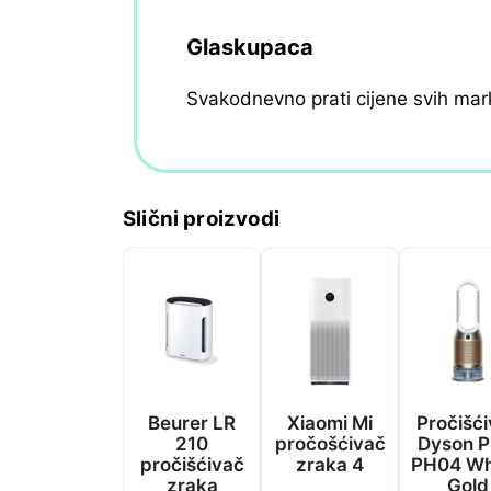
Glaskupaca
Svakodnevno prati cijene svih mar
Slični proizvodi
Beurer LR
Xiaomi Mi
Pročišć
210
pročošćivač
Dyson P
pročišćivač
zraka 4
PH04 Wh
zraka
Gold