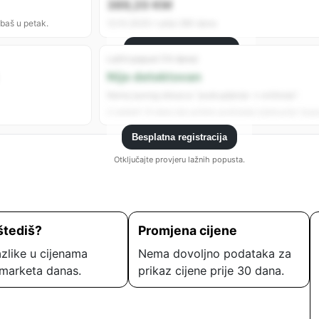
389,20 KM
 baš u petak.
12.10.2025 • prije 280 dana
Besplatna registracija
Lažni popust (14 dana)
Registrujte se da vidite sve analitike.
Nije detektovan
Nema jasnog obrasca “poskupljenje → sniženje”.
U zadnjih 14 dana nije uočeno podizanje cijene prije “popu
Besplatna registracija
Otključajte provjeru lažnih popusta.
štediš?
Promjena cijene
zlike u cijenama
Nema dovoljno podataka za
marketa danas.
prikaz cijene prije 30 dana.