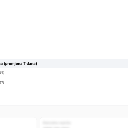
na (promjena 7 dana)
0%
0%
Rekordno najniža