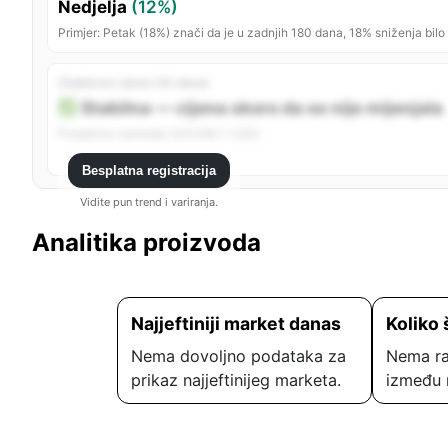
Nedjelja
(12%)
Primjer: Petak (18%) znači da je u zadnjih 180 dana, 18% sniženja bilo
Stabilnost cijene (30 dana)
Stabilna — cijena skoro da se nije mijenjala
Prosječno variranje: 9,15 KM (~1,6%)
Besplatna registracija
Vidite pun trend i variranja.
Analitika proizvoda
Najjeftiniji market danas
Koliko 
Nema dovoljno podataka za
Nema ra
prikaz najjeftinijeg marketa.
između 