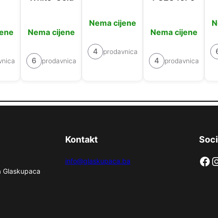
Nema cijene
N
jene
Nema cijene
Nema cijene
4
prodavnica
6
4
vnica
prodavnica
prodavnica
Kontakt
Soci
Facebook
Instag
info@glaskupaca.ba
na Glaskupaca