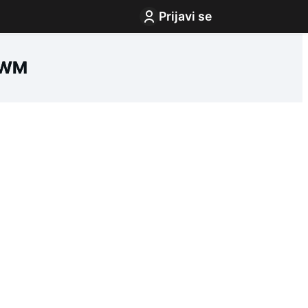
Prijavi se
0WM