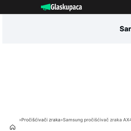
Idi
na
sadržaj
Sa
»
Pročišćivači zraka
»
Samsung pročišćivač zraka 