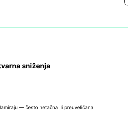
tvarna sniženja
klamiraju — često netačna ili preuveličana