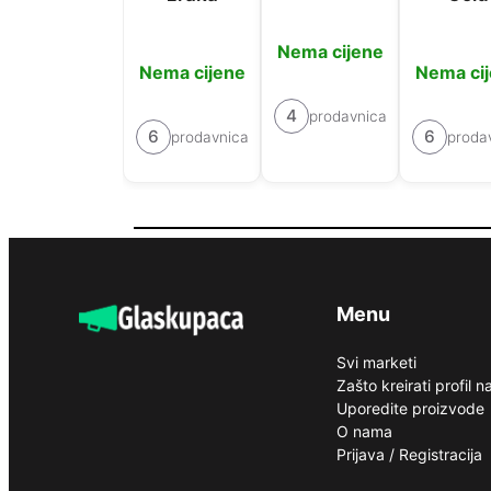
Nema cijene
Nema cijene
Nema ci
4
prodavnica
6
6
prodavnica
proda
Menu
Svi marketi
Zašto kreirati profil 
Uporedite proizvode
O nama
Prijava / Registracija