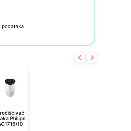
h podataka
ročišćivač
aka Philips
AC1715/10