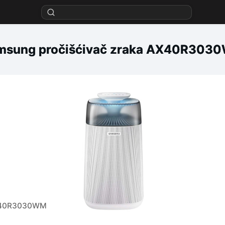
msung pročišćivač zraka AX40R303
AX40R3030WM