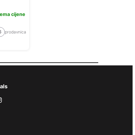
ema cijene
6
prodavnica
als
ram