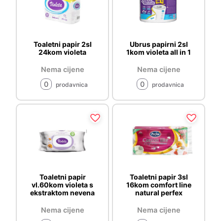
Toaletni papir 2sl
Ubrus papirni 2sl
24kom violeta
1kom violeta all in 1
Nema cijene
Nema cijene
0
0
prodavnica
prodavnica
Toaletni papir
Toaletni papir 3sl
vl.60kom violeta s
16kom comfort line
ekstraktom nevena
natural perfex
Nema cijene
Nema cijene