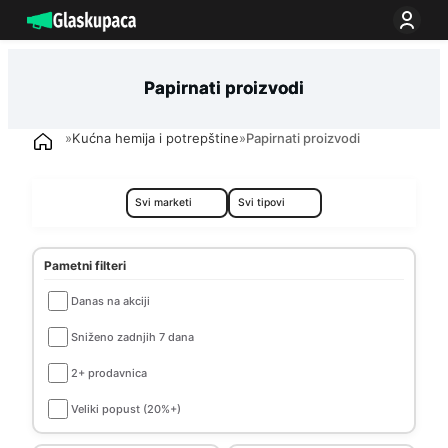
Idi
na
sadržaj
Papirnati proizvodi
»
Kućna hemija i potrepštine
»
Papirnati proizvodi
Pametni filteri
Danas na akciji
Sniženo zadnjih 7 dana
2+ prodavnica
Veliki popust (20%+)