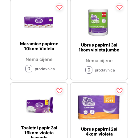
Maramice papirne
Ubrus papirni 3sl
10kom Violeta
1kom violeta jumbo
Nema cijene
Nema cijene
0
prodavnica
0
prodavnica
Toaletni papir 3sl
Ubrus papirni 2sl
16kom violeta
4kom violeta
lavanda