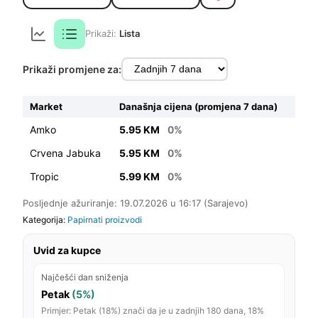
Prikaži:
Lista
Prikaži promjene za:
Market
Današnja cijena (promjena 7 dana)
Amko
5.95 KM
0%
Crvena Jabuka
5.95 KM
0%
Tropic
5.99 KM
0%
Posljednje ažuriranje: 19.07.2026 u 16:17 (Sarajevo)
Kategorija:
Papirnati proizvodi
Uvid za kupce
Najčešći dan sniženja
Petak
(5%)
Primjer: Petak (18%) znači da je u zadnjih 180 dana, 18%