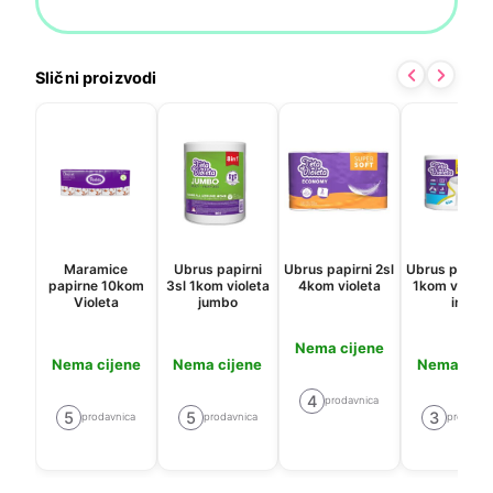
Slični proizvodi
Maramice
Ubrus papirni
Ubrus papirni 2sl
Ubrus papirni
papirne 10kom
3sl 1kom violeta
4kom violeta
1kom violeta 
Violeta
jumbo
in 1
Nema cijene
Nema cijene
Nema cijene
Nema cije
4
prodavnica
5
5
3
prodavnica
prodavnica
prodavni