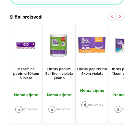
Slični proizvodi
Maramice
Ubrus papirni
Ubrus papirni 2sl
Ubrus papirni
papirne 10kom
3sl 1kom violeta
4kom violeta
1kom violeta 
Violeta
jumbo
in 1
Nema cijene
Nema cijene
Nema cijene
Nema cije
4
prodavnica
5
5
3
prodavnica
prodavnica
prodavni