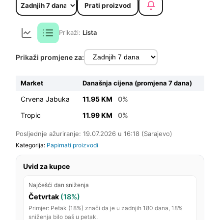
Prati proizvod
Prikaži:
Lista
Prikaži promjene za:
Market
Današnja cijena (promjena 7 dana)
Crvena Jabuka
11.95 KM
0%
Tropic
11.99 KM
0%
Posljednje ažuriranje: 19.07.2026 u 16:18 (Sarajevo)
Kategorija:
Papirnati proizvodi
Uvid za kupce
Najčešći dan sniženja
Četvrtak
(18%)
Primjer: Petak (18%) znači da je u zadnjih 180 dana, 18%
sniženja bilo baš u petak.