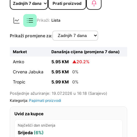
Prati proizvod
Prikaži:
Lista
Prikaži promjene za:
Market
Današnja cijena (promjena 7 dana)
Amko
5.95 KM
▲20.2%
Crvena Jabuka
5.95 KM
0%
Tropic
5.99 KM
0%
Posljednje ažuriranje: 19.07.2026 u 16:18 (Sarajevo)
Kategorija:
Papirnati proizvodi
Uvid za kupce
Najčešći dan sniženja
Srijeda
(6%)