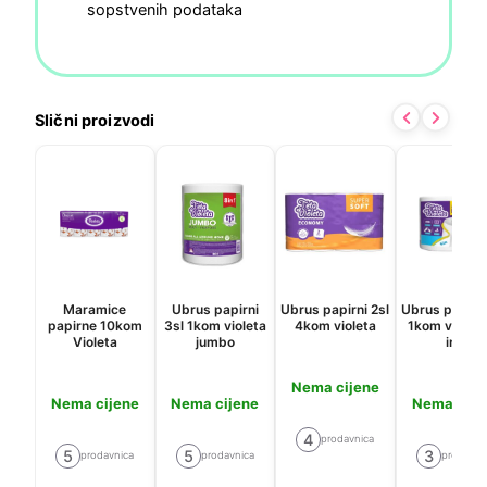
sopstvenih podataka
Slični proizvodi
Maramice
Ubrus papirni
Ubrus papirni 2sl
Ubrus papirni
papirne 10kom
3sl 1kom violeta
4kom violeta
1kom violeta 
Violeta
jumbo
in 1
Nema cijene
Nema cijene
Nema cijene
Nema cije
4
prodavnica
5
5
3
prodavnica
prodavnica
prodavni