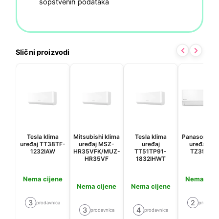
sopstvenih podataka
Slični proizvodi
Tesla klima
Mitsubishi klima
Tesla klima
Panasonic kl
uređaj TT38TF-
uređaj MSZ-
uređaj
uređaj KIT
1232IAW
HR35VFK/MUZ-
TT51TP91-
TZ35-ZK
HR35VF
1832IHWT
Nema cijene
Nema cije
Nema cijene
Nema cijene
3
2
prodavnica
prodavni
3
4
prodavnica
prodavnica