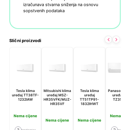
izračunava stvarna sniženja na osnovu
sopstvenih podataka
Slični proizvodi
Tesla klima
Mitsubishi klima
Tesla klima
Panasonic kl
uređaj TT38TF-
uređaj MSZ-
uređaj
uređaj KIT
1232IAW
HR35VFK/MUZ-
TT51TP91-
TZ35-ZK
HR35VF
1832IHWT
Nema cijene
Nema cije
Nema cijene
Nema cijene
3
2
prodavnica
prodavni