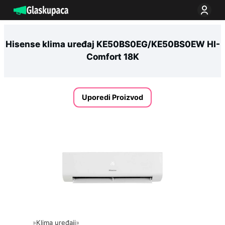
Idi
na
sadržaj
Hisense klima uređaj KE50BS0EG/KE50BS0EW HI-
Comfort 18K
Uporedi Proizvod
»
Klima uređaji
»