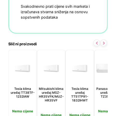
Svakodnevno prati cijene svih marketa i
izračunava stvarna sniženja na osnovu
sopstvenih podataka
Slični proizvodi
Tesla klima
Mitsubishi klima
Tesla klima
Panasonic kl
uređaj TT38TF-
uređaj MSZ-
uređaj
uređaj KIT
1232IAW
HR35VFK/MUZ-
TT51TP91-
TZ35-ZK
HR35VF
1832IHWT
Nema cijene
Nema cije
Nema cijene
Nema cijene