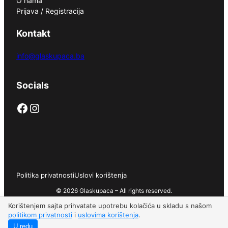
O nama
Prijava / Registracija
Kontakt
info@glaskupaca.ba
Socials
Facebook
Instagram
Politika privatnosti
Uslovi korištenja
© 2026 Glaskupaca – All rights reserved.
Korištenjem sajta prihvatate upotrebu kolačića u skladu s našom
politikom privatnosti
i
uslovima korištenja
.
U redu