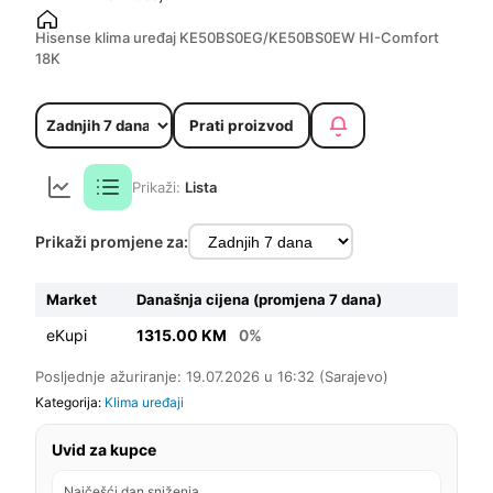
Hisense klima uređaj KE50BS0EG/KE50BS0EW HI-Comfort
18K
Prati proizvod
Prikaži:
Lista
Prikaži promjene za:
Market
Današnja cijena (promjena 7 dana)
eKupi
1315.00 KM
0%
Posljednje ažuriranje: 19.07.2026 u 16:32 (Sarajevo)
Kategorija:
Klima uređaji
Uvid za kupce
Najčešći dan sniženja