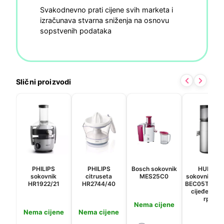
Svakodnevno prati cijene svih marketa i
izračunava stvarna sniženja na osnovu
sopstvenih podataka
Slični proizvodi
PHILIPS
PHILIPS
Bosch sokovnik
HUROM
sokovnik
citruseta
MES25C0
sokovnik H4
HR1922/21
HR2744/40
BEC05TG hla
cijeđenje; 
rpm
Nema cijene
Nema cijene
Nema cijene