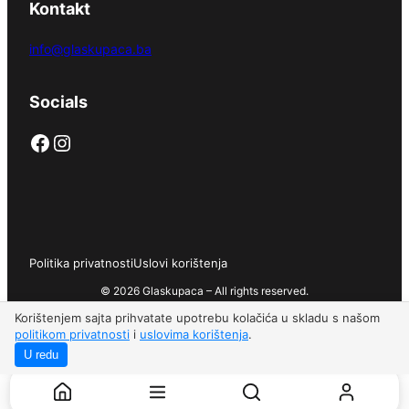
Kontakt
info@glaskupaca.ba
Socials
Facebook
Instagram
Politika privatnosti
Uslovi korištenja
© 2026 Glaskupaca – All rights reserved.
Korištenjem sajta prihvatate upotrebu kolačića u skladu s našom
politikom privatnosti
i
uslovima korištenja
.
U redu