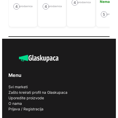
Nema cije
4
prodavnica
4
4
prodavnica
prodavnica
5
prodavni
Menu
Svi marketi
Zašto kreirati profil na Glaskupaca
Uporedite proizvode
O nama
Prijava / Registracija