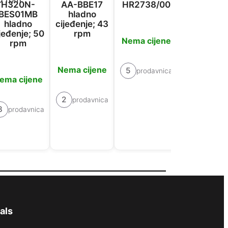
H320N-
AA-BBE17
HR2738/00
MES25G
BES01MB
hladno
hladno
cijeđenje; 43
jeđenje; 50
rpm
Nema cijene
Nema cije
rpm
Nema cijene
5
4
prodavnica
prodavn
ema cijene
2
prodavnica
3
prodavnica
als