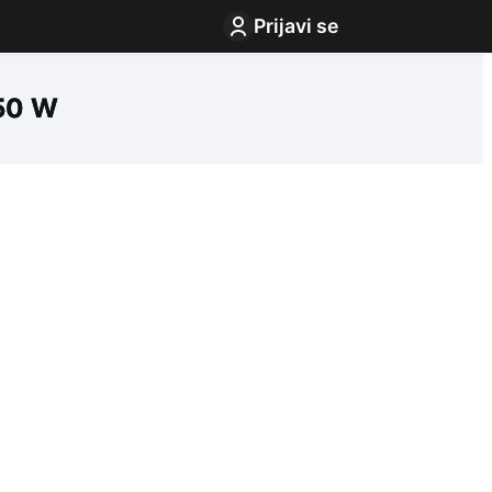
Prijavi se
50 W