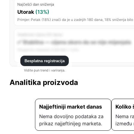
Najčešći dan sniženja
Utorak
(13%)
Primjer: Petak (18%) znači da je u zadnjih 180 dana, 18% sniženja bilo
Stabilnost cijene (30 dana)
✅ Stabilna — cijena skoro da se nije mijenjala
Prosječno variranje: 0,92 KM (~1,0%)
Besplatna registracija
Vidite pun trend i variranja.
Analitika proizvoda
Najjeftiniji market danas
Koliko 
Nema dovoljno podataka za
Nema ra
prikaz najjeftinijeg marketa.
između 