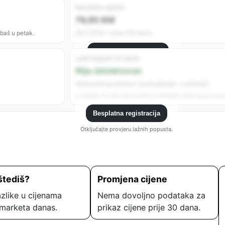
Rekordno najniža
79,95 KM
 baš u petak.
26.11.2025 • prije 235 dana
Besplatna registracija
Lažni popust (14 dana)
Registrujte se da vidite sve analitike.
Nije detektovan
Nema jasnog obrasca “poskupljenje → sniženje”.
U zadnjih 14 dana nije uočeno podizanje cijene prije “popu
Besplatna registracija
Otključajte provjeru lažnih popusta.
štediš?
Promjena cijene
zlike u cijenama
Nema dovoljno podataka za
marketa danas.
prikaz cijene prije 30 dana.