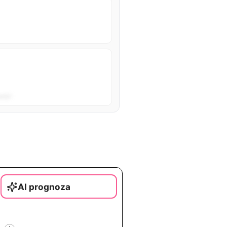
sta”.
AI prognoza