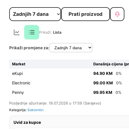
Prati proizvod
Prikaži:
Lista
Prikaži promjene za:
Market
Današnja cijena (p
eKupi
94.90 KM
0%
Electronic
99.00 KM
0%
Penny
99.95 KM
0%
Posljednje ažuriranje: 19.07.2026 u 17:59 (Sarajevo)
Kategorija:
Sokovnici
Uvid za kupce