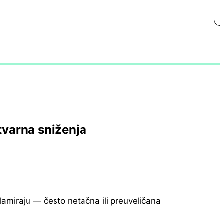
tvarna sniženja
klamiraju — često netačna ili preuveličana