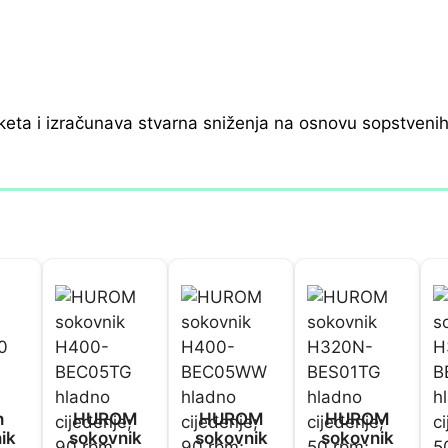
keta i izračunava stvarna sniženja na osnovu sopstveni
h
HUROM
HUROM
HUROM
ik
sokovnik
sokovnik
sokovnik