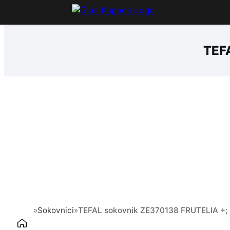
Idi
na
sadržaj
TEF
»
Sokovnici
»
TEFAL sokovnik ZE370138 FRUTELIA +;