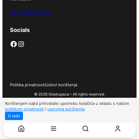
info@glaskupaca.ba
Socials
Facebook
Instagram
Politika privatnosti
Uslovi korištenja
© 2026 Glaskupaca – All rights reserved.
Korištenjem sajta prihvatate upotrebu kolačića u skladu s našom
politikom privatnosti
i
uslovima korištenja
.
U redu