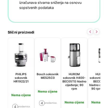
izračunava stvarna sniženja na osnovu
sopstvenih podataka
Slični proizvodi
PHILIPS
Bosch sokovnik
HUROM
HUROM
sokovnik
MES25C0
sokovnik H400-
sokovnik H4
HR1922/21
BEC05TG hladno
BEC05W
cijeđenje; 90
hladno cijeđe
rpm
90 rpm; bij
Nema cijene
Nema cijene
Nema cijene
Nema cije
4
prodavnica
4
prodavnica