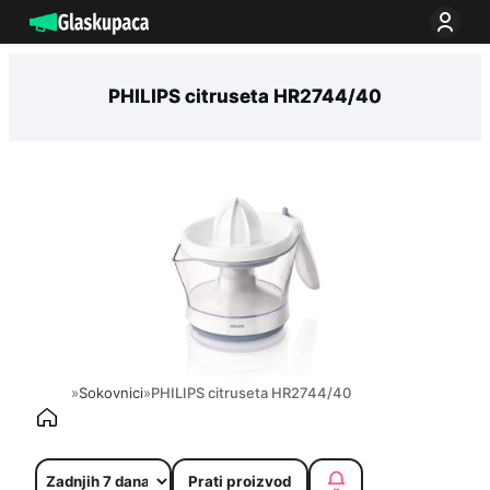
Idi
na
sadržaj
PHILIPS citruseta HR2744/40
»
Sokovnici
»
PHILIPS citruseta HR2744/40
Prati proizvod