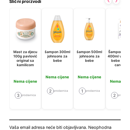
Slični proizvodi
Mast za djecu
šampon 300ml
šampon 500ml
Šampon i ku
100g pavlović
johnsons za
johnsons za
400ml violet
original sa
bebe
bebe
bebe doub
kamilicom
care 2u1
Nema cijene
Nema cijene
Nema cijene
Nema cije
2
1
prodavnica
prodavnica
3
2
prodavnica
prodavni
Vaša email adresa neće biti objavljivana.
Neophodna