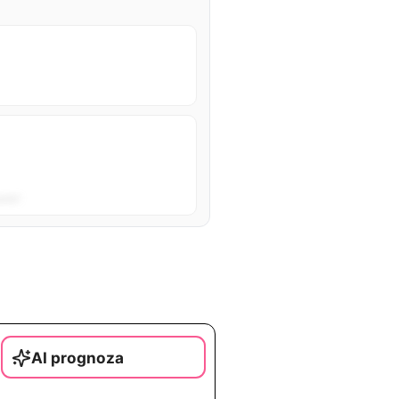
sta”.
AI prognoza