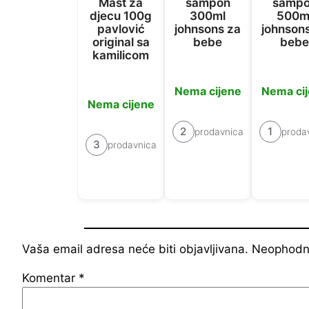
Mast za
šampon
šamp
djecu 100g
300ml
500m
pavlović
johnsons za
johnson
original sa
bebe
bebe
kamilicom
Nema cijene
Nema ci
Nema cijene
2
1
prodavnica
proda
3
prodavnica
Vaša email adresa neće biti objavljivana.
Neophodna
Komentar
*