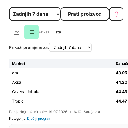
Prati proizvod
Prikaži:
Lista
Prikaži promjene za:
Market
Današn
dm
43.9
Aksa
44.2
Crvena Jabuka
44.4
Tropic
44.47
Posljednje ažuriranje: 19.07.2026 u 16:10 (Sarajevo)
Kategorija:
Dječiji program