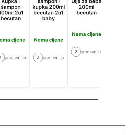
Kupka i
šampon i
Ulje za bebe
šampon
šampon
kupka 200ml
200ml
750ml
400ml 2u1
becutan 2u1
becutan
johnsons 
becutan
baby
bebe
Nema cijene
ema cijene
Nema cijene
Nema cije
2
prodavnica
2
2
2
prodavnica
prodavnica
prodavn