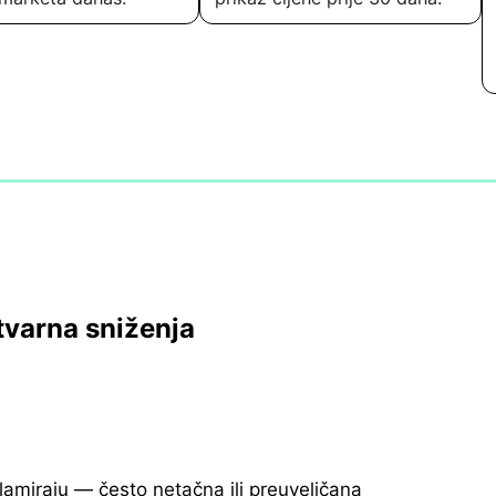
tvarna sniženja
klamiraju — često netačna ili preuveličana