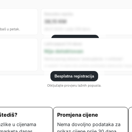
Rekordno najniža
38,15 KM
 baš u petak.
28.07.2025 • prije 356 dana
Besplatna registracija
Lažni popust (14 dana)
Registrujte se da vidite sve analitike.
Nije detektovan
Nema jasnog obrasca “poskupljenje → sniženje”.
U zadnjih 14 dana nije uočeno podizanje cijene prije “popu
Besplatna registracija
Otključajte provjeru lažnih popusta.
štediš?
Promjena cijene
zlike u cijenama
Nema dovoljno podataka za
marketa danas.
prikaz cijene prije 30 dana.