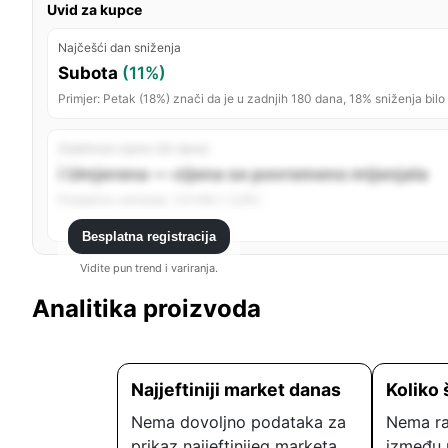
Uvid za kupce
Najčešći dan sniženja
Subota
(11%)
Primjer: Petak (18%) znači da je u zadnjih 180 dana, 18% sniženja bilo
Stabilnost cijene (30 dana)
ℹ️ Umjerena — cijena se povremeno mijenjala
Prosječno variranje: 1,14 KM (~2,6%)
Besplatna registracija
Vidite pun trend i variranja.
Analitika proizvoda
Najjeftiniji market danas
Koliko 
Nema dovoljno podataka za
Nema ra
prikaz najjeftinijeg marketa.
između 