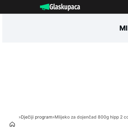
Idi
na
sadržaj
Ml
»
Dječiji program
»
Mlijeko za dojenčad 800g hipp 2 c