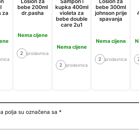
on
Losion za
Šampon i
Losion za
l
bebe 200ml
kupka 400ml
bebe 300ml
s za
dr.pasha
violeta za
johnson prije
bebe double
spavanja
care 2u1
Nema cijene
jene
Nema cijene
N
Nema cijene
2
prodavnica
2
vnica
prodavnica
2
prodavnica
 polja su označena sa
*