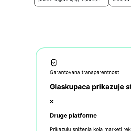
Garantovana transparentnost
Glaskupaca prikazuje s
❌
Druge platforme
Prikazuju sniženja koja marketi re