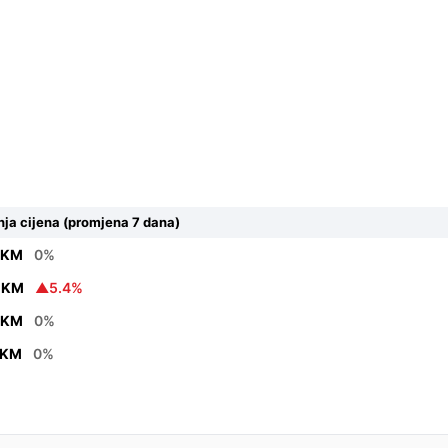
ja cijena (promjena 7 dana)
5 KM
0%
0 KM
▲5.4%
3 KM
0%
 KM
0%