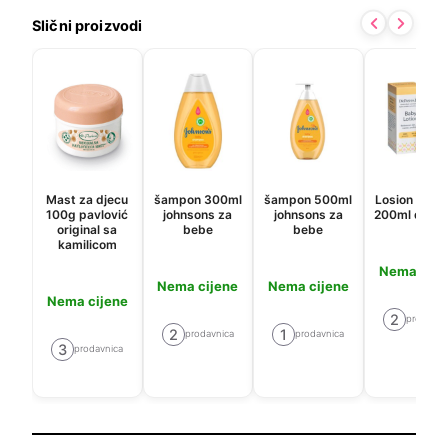
Slični proizvodi
Mast za djecu
šampon 300ml
šampon 500ml
Losion za b
100g pavlović
johnsons za
johnsons za
200ml dr.pa
original sa
bebe
bebe
kamilicom
Nema cije
Nema cijene
Nema cijene
Nema cijene
2
prodavni
2
1
prodavnica
prodavnica
3
prodavnica