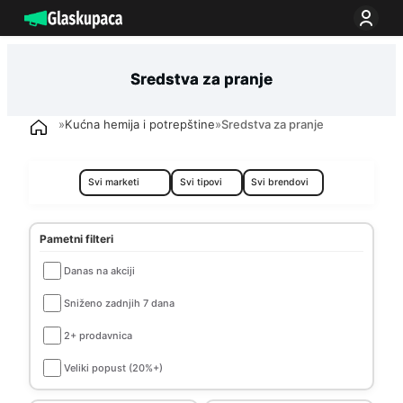
Idi
na
sadržaj
Sredstva za pranje
»
Kućna hemija i potrepštine
»
Sredstva za pranje
Pametni filteri
Danas na akciji
Sniženo zadnjih 7 dana
2+ prodavnica
Veliki popust (20%+)