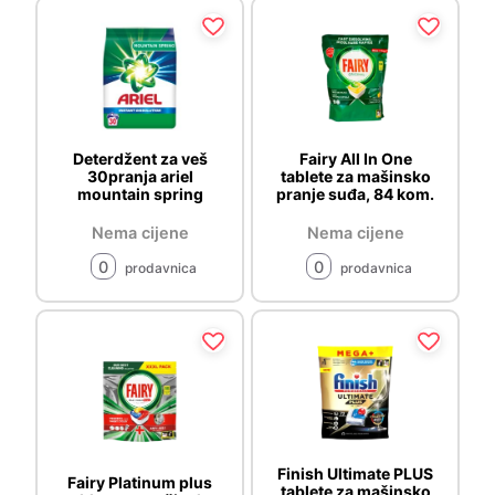
Deterdžent za veš
Fairy All In One
30pranja ariel
tablete za mašinsko
mountain spring
pranje suđa, 84 kom.
Nema cijene
Nema cijene
0
0
prodavnica
prodavnica
Finish Ultimate PLUS
Fairy Platinum plus
tablete za mašinsko