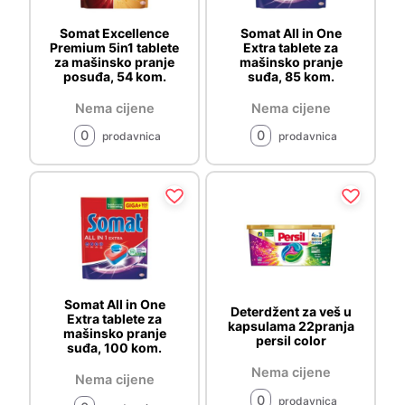
Somat Excellence
Somat All in One
Premium 5in1 tablete
Extra tablete za
za mašinsko pranje
mašinsko pranje
posuđa, 54 kom.
suđa, 85 kom.
Nema cijene
Nema cijene
0
0
prodavnica
prodavnica
Somat All in One
Deterdžent za veš u
Extra tablete za
kapsulama 22pranja
mašinsko pranje
persil color
suđa, 100 kom.
Nema cijene
Nema cijene
0
prodavnica