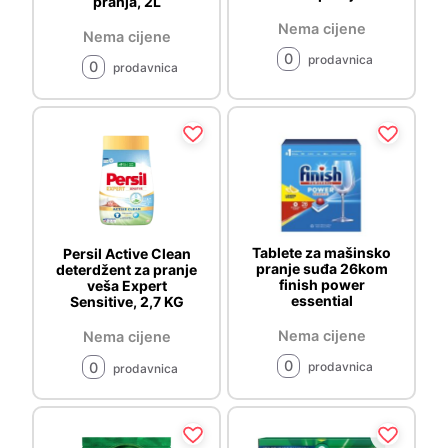
pranja, 2L
Nema cijene
Nema cijene
0
prodavnica
0
prodavnica
Tablete za mašinsko
Persil Active Clean
pranje suđa 26kom
deterdžent za pranje
finish power
veša Expert
essential
Sensitive, 2,7 KG
Nema cijene
Nema cijene
0
0
prodavnica
prodavnica