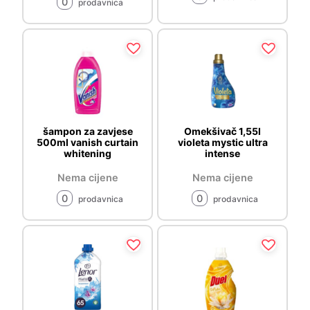
0
prodavnica
šampon za zavjese
Omekšivač 1,55l
500ml vanish curtain
violeta mystic ultra
whitening
intense
Nema cijene
Nema cijene
0
0
prodavnica
prodavnica