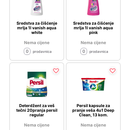
Sredstva za čišćenje
Sredstva za čišćenje
mrlja 1l vanish aqua
mrlja 1l vanish aqua
white
pink
Nema cijene
Nema cijene
0
0
prodavnica
prodavnica
Deterdžent za veš
Persil kapsule za
tečni 20pranja persil
pranje veša 4u1 Deep
regular
Clean, 13 kom.
Nema cijene
Nema cijene