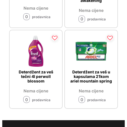
awakening
Nema cijene
Nema cijene
0
prodavnica
0
prodavnica
Deterdžent za veš
Deterdžent za veš u
tečni 4l perwoll
kapsulama 21kom
blossom
ariel mountain spring
Nema cijene
Nema cijene
0
0
prodavnica
prodavnica