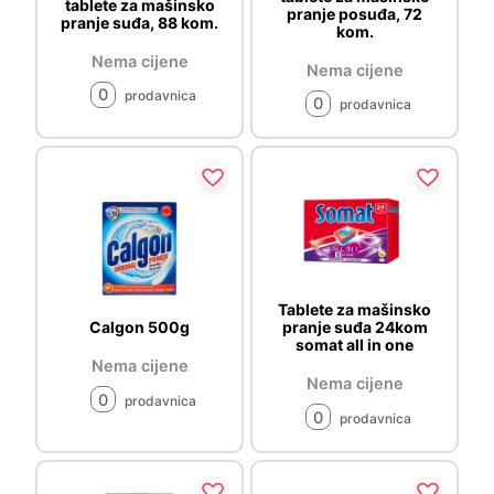
tablete za mašinsko
pranje posuđa, 72
pranje suđa, 88 kom.
kom.
Nema cijene
Nema cijene
0
prodavnica
0
prodavnica
Tablete za mašinsko
Calgon 500g
pranje suđa 24kom
somat all in one
Nema cijene
Nema cijene
0
prodavnica
0
prodavnica