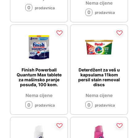
Nema cijene
0
prodavnica
0
prodavnica
Finish Powerball
Deterdžent za veš u
Quantum Max tablete
kapsulama 11kom
za mašinsko pranje
persil stain removal
posuđa, 100 kom.
discs
Nema cijene
Nema cijene
0
0
prodavnica
prodavnica