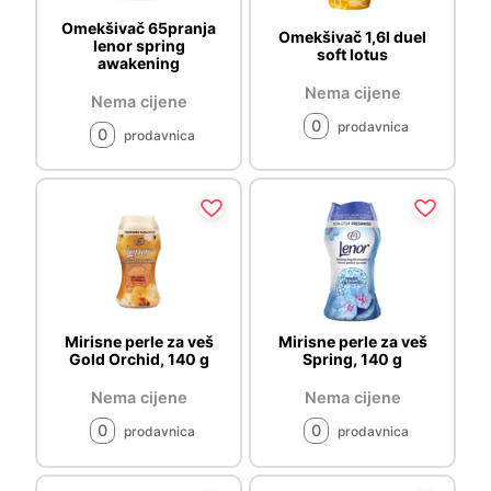
Omekšivač 65pranja
Omekšivač 1,6l duel
lenor spring
soft lotus
awakening
Nema cijene
Nema cijene
0
prodavnica
0
prodavnica
Mirisne perle za veš
Mirisne perle za veš
Gold Orchid, 140 g
Spring, 140 g
Nema cijene
Nema cijene
0
0
prodavnica
prodavnica