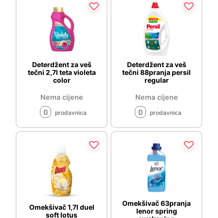
Deterdžent za veš
Deterdžent za veš
tečni 2,7l teta violeta
tečni 88pranja persil
color
regular
Nema cijene
Nema cijene
0
0
prodavnica
prodavnica
Omekšivač 63pranja
Omekšivač 1,7l duel
lenor spring
soft lotus