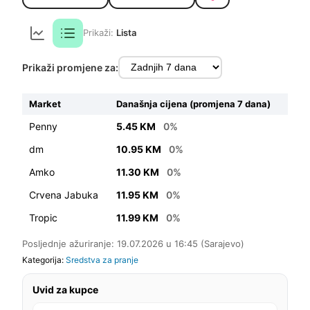
Prikaži:
Lista
Prikaži promjene za:
Market
Današnja cijena (promjena 7 dana)
Penny
5.45 KM
0%
dm
10.95 KM
0%
Amko
11.30 KM
0%
Crvena Jabuka
11.95 KM
0%
Tropic
11.99 KM
0%
Posljednje ažuriranje: 19.07.2026 u 16:45 (Sarajevo)
Kategorija:
Sredstva za pranje
Uvid za kupce