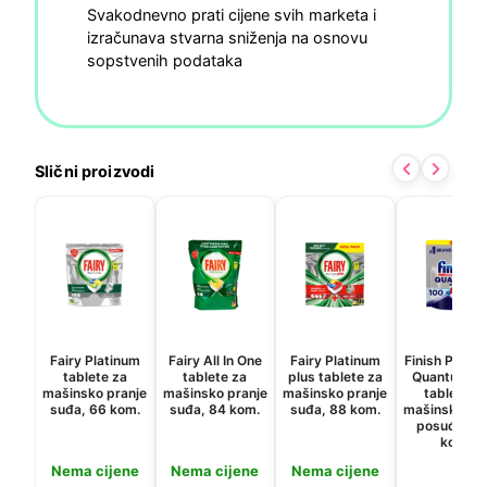
Svakodnevno prati cijene svih marketa i
izračunava stvarna sniženja na osnovu
sopstvenih podataka
Slični proizvodi
Fairy Platinum
Fairy All In One
Fairy Platinum
Finish Power
tablete za
tablete za
plus tablete za
Quantum M
mašinsko pranje
mašinsko pranje
mašinsko pranje
tablete z
suđa, 66 kom.
suđa, 84 kom.
suđa, 88 kom.
mašinsko pra
posuđa, 1
kom.
Nema cijene
Nema cijene
Nema cijene