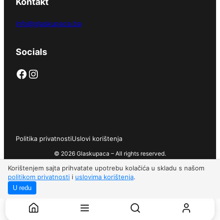
Kontakt
info@glaskupaca.ba
Socials
Facebook
Instagram
Politika privatnosti
Uslovi korištenja
© 2026 Glaskupaca – All rights reserved.
Korištenjem sajta prihvatate upotrebu kolačića u skladu s našom
politikom privatnosti
i
uslovima korištenja
.
U redu