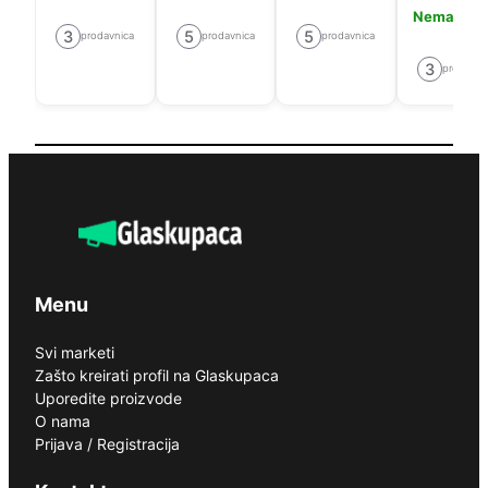
Nema cije
3
5
5
prodavnica
prodavnica
prodavnica
3
prodavni
Menu
Svi marketi
Zašto kreirati profil na Glaskupaca
Uporedite proizvode
O nama
Prijava / Registracija