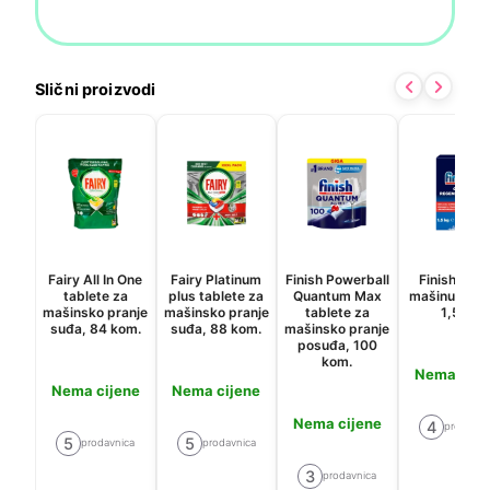
Slični proizvodi
Fairy All In One
Fairy Platinum
Finish Powerball
Finish Sol 
tablete za
plus tablete za
Quantum Max
mašinu za s
mašinsko pranje
mašinsko pranje
tablete za
1,5kg
suđa, 84 kom.
suđa, 88 kom.
mašinsko pranje
posuđa, 100
kom.
Nema cije
Nema cijene
Nema cijene
Nema cijene
4
prodavni
5
5
prodavnica
prodavnica
3
prodavnica