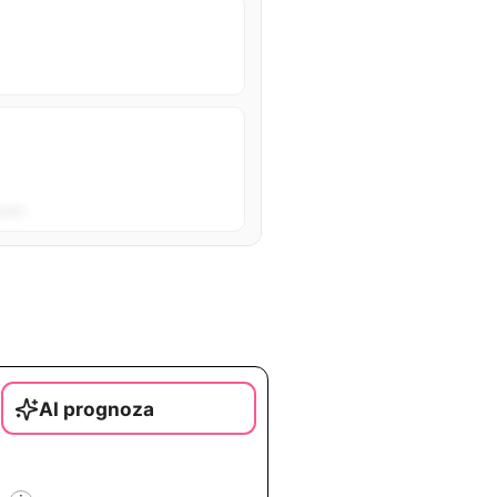
sta”.
AI prognoza