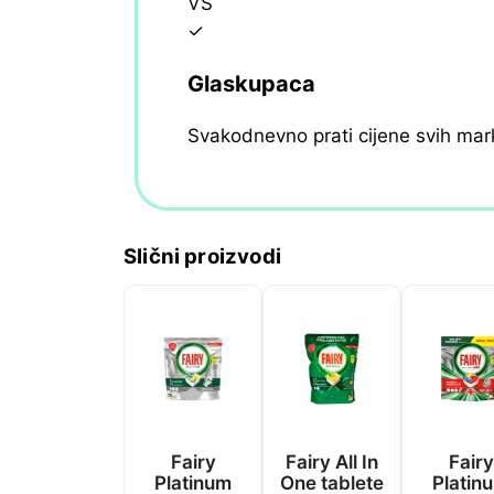
VS
✓
Glaskupaca
Svakodnevno prati cijene svih mar
Slični proizvodi
Fairy
Fairy All In
Fairy
Platinum
One tablete
Platin