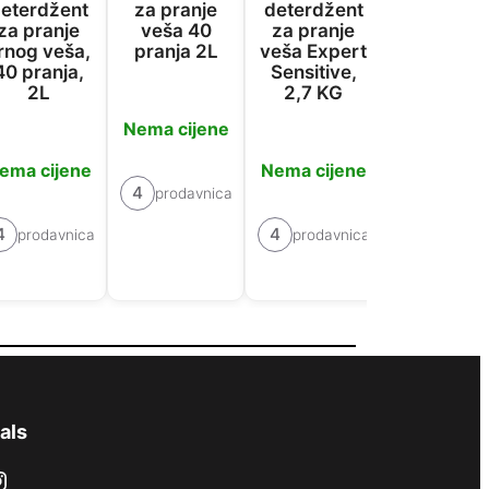
eterdžent
za pranje
deterdžent
pranje ve
za pranje
veša 40
za pranje
4u1 Dee
rnog veša,
pranja 2L
veša Expert
Clean, 1
40 pranja,
Sensitive,
kom.
2L
2,7 KG
Nema cijene
Nema cije
ema cijene
Nema cijene
4
prodavnica
2
prodavn
4
4
prodavnica
prodavnica
als
ram