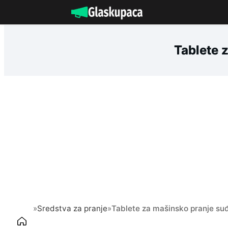
Idi
na
sadržaj
Tablete 
»
Sredstva za pranje
»
Tablete za mašinsko pranje su