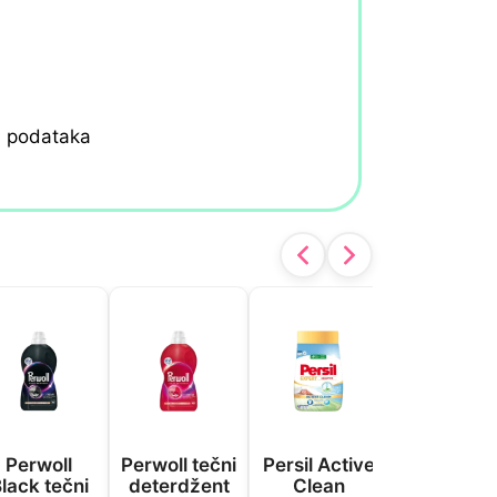
h podataka
Perwoll
Perwoll tečni
Persil Active
Persil
lack tečni
deterdžent
Clean
kapsule 