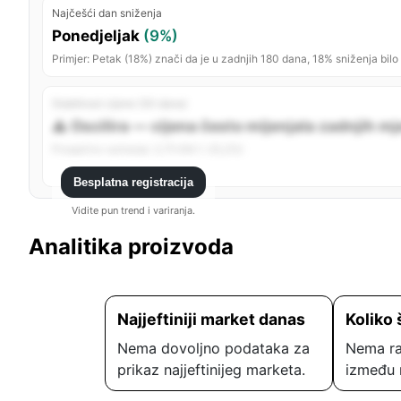
Najčešći dan sniženja
Ponedjeljak
(9%)
Primjer: Petak (18%) znači da je u zadnjih 180 dana, 18% sniženja bilo
Stabilnost cijene (30 dana)
⚠️ Oscilira — cijena često mijenjala zadnjih m
Prosječno variranje: 2,75 KM (~25,3%)
Besplatna registracija
Vidite pun trend i variranja.
Analitika proizvoda
Najjeftiniji market danas
Koliko 
Nema dovoljno podataka za
Nema ra
prikaz najjeftinijeg marketa.
između 