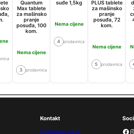
lete
Quantum
suđe 1,5kg
PLUS tablete
d
nsko
Max tablete
za mašinsko
uđa,
za mašinsko
pranje
c
m.
pranje
posuđa, 72
Nema cijene
posuđa, 100
kom.
kom.
jene
4
prodavnica
Nema cijene
N
Nema cijene
vnica
5
prodavnica
3
prodavnica
Kontakt
Soci
Facebook
Instag
info@glaskupaca.ba