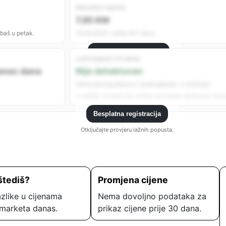
Rekordno najniža
7,95 KM
 baš u petak.
15.09.2025 • prije 307 dana
Besplatna registracija
Lažni popust (14 dana)
Registrujte se da vidite sve analitike.
jesec dana
Nije detektovan
Nema jasnog obrasca “poskupljenje → sniženje”.
U zadnjih 14 dana nije uočeno podizanje cijene prije “popu
Besplatna registracija
Otključajte provjeru lažnih popusta.
štediš?
Promjena cijene
zlike u cijenama
Nema dovoljno podataka za
marketa danas.
prikaz cijene prije 30 dana.