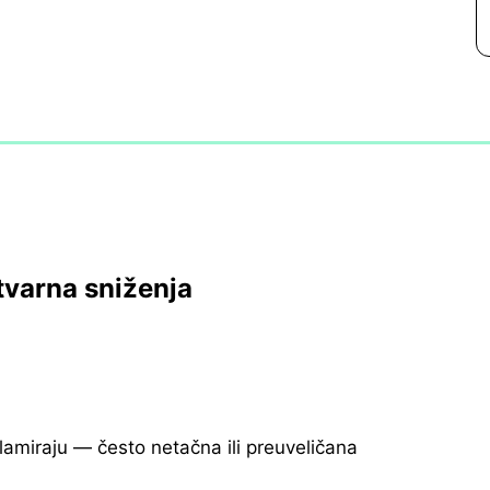
tvarna sniženja
klamiraju — često netačna ili preuveličana