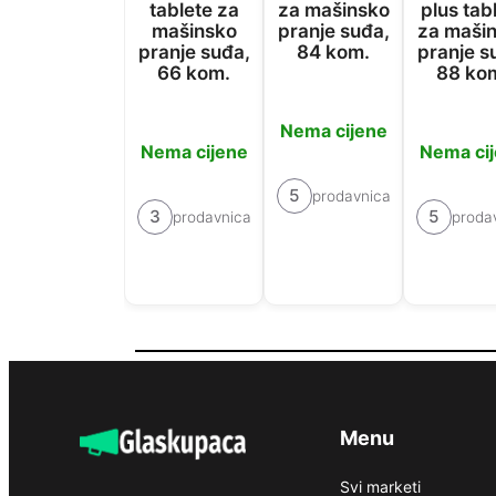
tablete za
za mašinsko
plus tab
mašinsko
pranje suđa,
za maši
pranje suđa,
84 kom.
pranje s
66 kom.
88 ko
Nema cijene
Nema cijene
Nema ci
5
prodavnica
3
5
prodavnica
proda
Menu
Svi marketi