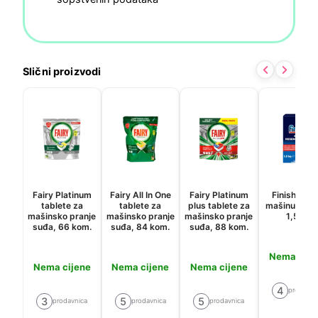
Slični proizvodi
Fairy Platinum
Fairy All In One
Fairy Platinum
Finish Sol 
tablete za
tablete za
plus tablete za
mašinu za s
mašinsko pranje
mašinsko pranje
mašinsko pranje
1,5kg
suđa, 66 kom.
suđa, 84 kom.
suđa, 88 kom.
Nema cije
Nema cijene
Nema cijene
Nema cijene
4
prodavni
3
5
5
prodavnica
prodavnica
prodavnica