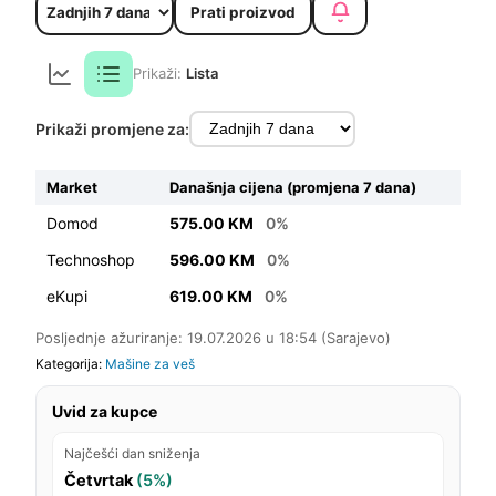
Prati proizvod
Prikaži:
Lista
Prikaži promjene za:
Market
Današnja cijena (promjena 7 dana)
Domod
575.00 KM
0%
Technoshop
596.00 KM
0%
eKupi
619.00 KM
0%
Posljednje ažuriranje: 19.07.2026 u 18:54 (Sarajevo)
Kategorija:
Mašine za veš
Uvid za kupce
Najčešći dan sniženja
Četvrtak
(5%)