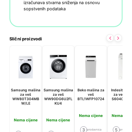
izračunava stvarna sniženja na osnovu
sopstvenih podataka
Slični proizvodi
Samsung mašina
Samsung mašina
Beko mašina za
Indesit maš
za veš
za veš
veš
za veš BT
WW80T304MB
WW90DG6U2FL
BTL1WFP10724
S60400 EU
W/LE
KU4
Nema cijene
Nema cije
Nema cijene
Nema cijene
3
5
prodavnica
prodavni