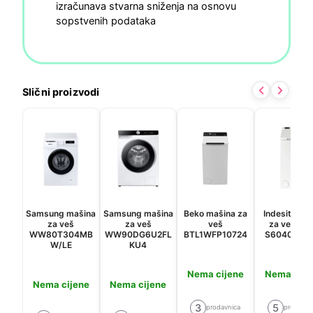
izračunava stvarna sniženja na osnovu
sopstvenih podataka
Slični proizvodi
Samsung mašina
Samsung mašina
Beko mašina za
Indesit maš
za veš
za veš
veš
za veš BT
WW80T304MB
WW90DG6U2FL
BTL1WFP10724
S60400 EU
W/LE
KU4
Nema cijene
Nema cije
Nema cijene
Nema cijene
3
5
prodavnica
prodavni