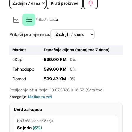
Prati proizvod
Prikaži:
Lista
Prikaži promjene za:
Market
Današnja cijena (promjena 7 dana)
eKupi
599.00 KM
0%
Tehnodepo
599.00 KM
0%
Domod
599.42 KM
0%
Posljednje ažuriranje: 19.07.2026 u 18:52 (Sarajevo)
Kategorija:
Mašine za veš
Uvid za kupce
Najčešći dan sniženja
Srijeda
(6%)