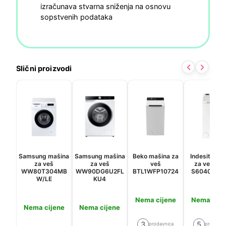
izračunava stvarna sniženja na osnovu
sopstvenih podataka
Slični proizvodi
Samsung mašina
Samsung mašina
Beko mašina za
Indesit maš
za veš
za veš
veš
za veš BT
WW80T304MB
WW90DG6U2FL
BTL1WFP10724
S60400 EU
W/LE
KU4
Nema cijene
Nema cije
Nema cijene
Nema cijene
3
5
prodavnica
prodavni