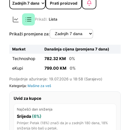
Prati proizvod
Prikaži:
Lista
Prikaži promjene za:
Market
Današnja cijena (promjena 7 dana)
Technoshop
782.32 KM
0%
eKupi
799.00 KM
0%
Posljednje ažuriranje: 19.07.2026 u 18:58 (Sarajevo)
Kategorija:
Mašine za veš
Uvid za kupce
Najčešći dan sniženja
Srijeda
(6%)
Primjer: Petak (18%) znači da je u zadnjih 180 dana, 18%
sniženja bilo baš u petak.