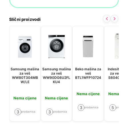
Slični proizvodi
Samsung mašina
Samsung mašina
Beko mašina za
Indesit maš
za veš
za veš
veš
za veš BT
WW80T304MB
WW90DG6U2FL
BTL1WFP10724
S60400 EU
W/LE
KU4
Nema cijene
Nema cije
Nema cijene
Nema cijene
3
5
prodavnica
prodavni
3
3
prodavnica
prodavnica