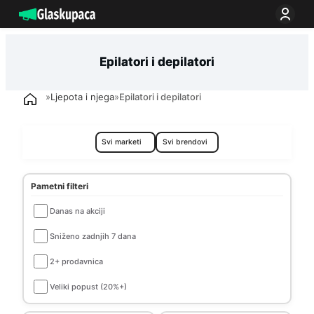
Idi
na
sadržaj
Epilatori i depilatori
»
Ljepota i njega
»
Epilatori i depilatori
Pametni filteri
Danas na akciji
Sniženo zadnjih 7 dana
2+ prodavnica
Veliki popust (20%+)