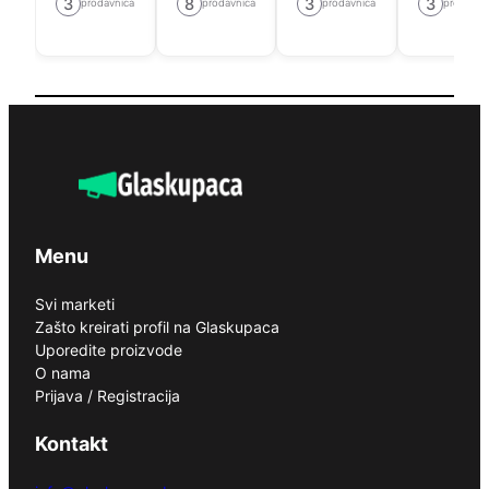
3
8
3
3
prodavnica
prodavnica
prodavnica
prodavni
Menu
Svi marketi
Zašto kreirati profil na Glaskupaca
Uporedite proizvode
O nama
Prijava / Registracija
Kontakt