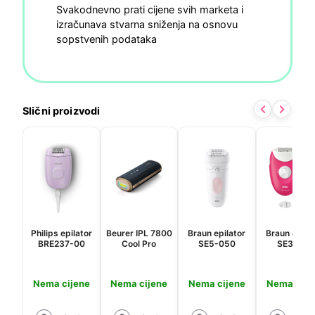
Svakodnevno prati cijene svih marketa i
izračunava stvarna sniženja na osnovu
sopstvenih podataka
Slični proizvodi
Philips epilator
Beurer IPL 7800
Braun epilator
Braun epila
BRE237-00
Cool Pro
SE5-050
SE3-202
Nema cijene
Nema cijene
Nema cijene
Nema cije