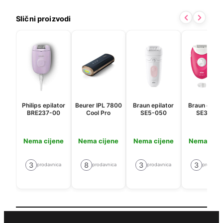
Slični proizvodi
Philips epilator
Beurer IPL 7800
Braun epilator
Braun epila
BRE237-00
Cool Pro
SE5-050
SE3-202
Nema cijene
Nema cijene
Nema cijene
Nema cije
3
8
3
3
prodavnica
prodavnica
prodavnica
prodavni