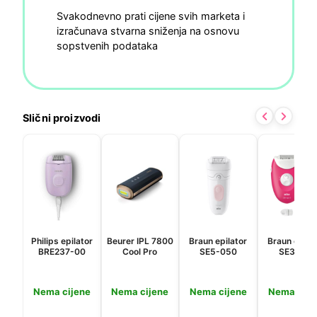
Svakodnevno prati cijene svih marketa i
izračunava stvarna sniženja na osnovu
sopstvenih podataka
Slični proizvodi
Philips epilator
Beurer IPL 7800
Braun epilator
Braun epila
BRE237-00
Cool Pro
SE5-050
SE3-202
Nema cijene
Nema cijene
Nema cijene
Nema cije