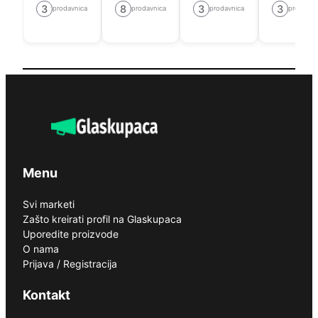
3
8
3
3
prodavnica
prodavnica
prodavnica
prodavni
Menu
Svi marketi
Zašto kreirati profil na Glaskupaca
Uporedite proizvode
O nama
Prijava / Registracija
Kontakt