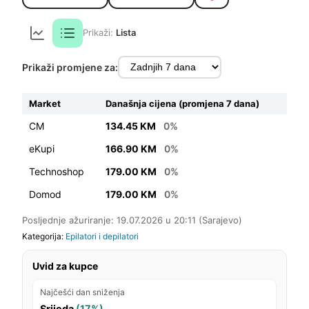
Prikaži:
Lista
Prikaži promjene za:
Market
Današnja cijena (promjena 7 dana)
CM
134.45 KM
0%
eKupi
166.90 KM
0%
Technoshop
179.00 KM
0%
Domod
179.00 KM
0%
Posljednje ažuriranje: 19.07.2026 u 20:11 (Sarajevo)
Kategorija:
Epilatori i depilatori
Uvid za kupce
Najčešći dan sniženja
Srijeda
(17%)