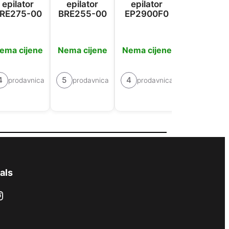
epilator
epilator
epilator
epilator 
RE275-00
BRE255-00
EP2900F0
7-060
ema cijene
Nema cijene
Nema cijene
Nema cije
4
5
4
3
prodavnica
prodavnica
prodavnica
prodavn
als
ram