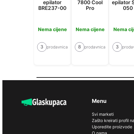
epilator
7800 Cool
epilator 
BRE237-00
Pro
050
Nema cijene
Nema cijene
Nema ci
3
8
3
prodavnica
prodavnica
proda
Menu
Svi marketi
Zašto kreirati profil 
Uporedite proizvode
O nama