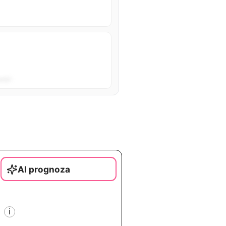
sta”.
AI prognoza
i