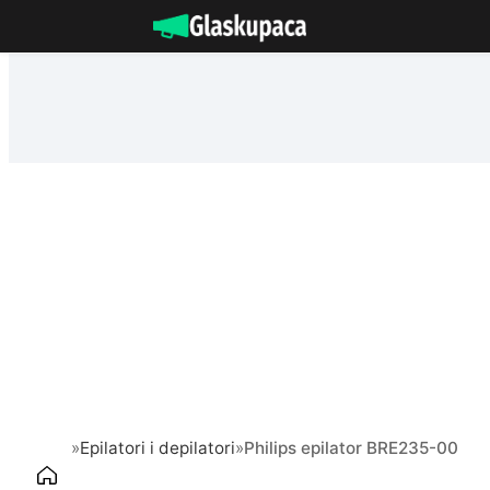
Idi
na
sadržaj
»
Epilatori i depilatori
»
Philips epilator BRE235-00