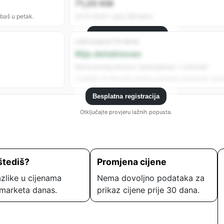
71,20 KM
 baš u petak.
24.10.2025 • prije 268 dana
Besplatna registracija
Lažni popust (14 dana)
Registrujte se da vidite sve analitike.
Nije detektovan
Nema jasnog obrasca “poskupljenje → sniženje”.
U zadnjih 14 dana nije uočeno podizanje cijene prije “popu
Besplatna registracija
Otključajte provjeru lažnih popusta.
štediš?
Promjena cijene
zlike u cijenama
Nema dovoljno podataka za
marketa danas.
prikaz cijene prije 30 dana.