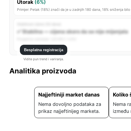
Utorak
(6%)
Primjer: Petak (18%) znači da je u zadnjih 180 dana, 18% sniženja bilo
Stabilnost cijene (30 dana)
✅ Stabilna — cijena skoro da se nije mijenjala
Prosječno variranje: 1,25 KM (~1,4%)
Besplatna registracija
Vidite pun trend i variranja.
Analitika proizvoda
Najjeftiniji market danas
Koliko 
Nema dovoljno podataka za
Nema ra
prikaz najjeftinijeg marketa.
između 