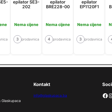
SE5-
epilator SE3-
epilator
epilator
202
BRE228-00
EP1120F1
B
jene
Nema cijene
Nema cijene
Nema cijene
N
3
4
3
vnica
prodavnica
prodavnica
prodavnica
Kontakt
Soci
Facebook
Instag
info@glaskupaca.ba
na Glaskupaca