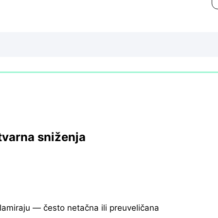
tvarna sniženja
klamiraju — često netačna ili preuveličana