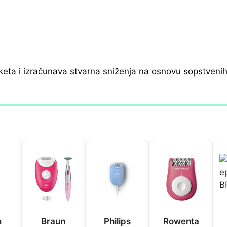
keta i izračunava stvarna sniženja na osnovu sopstveni
n
Braun
Philips
Rowenta