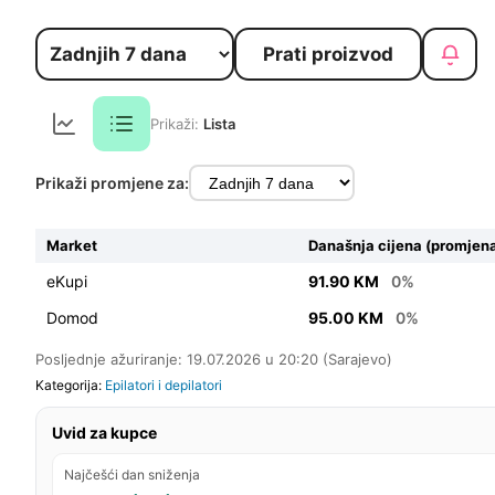
Prati proizvod
Prikaži:
Lista
Prikaži promjene za:
Market
Današnja cijena (promjena
eKupi
91.90 KM
0%
Domod
95.00 KM
0%
Posljednje ažuriranje: 19.07.2026 u 20:20 (Sarajevo)
Kategorija:
Epilatori i depilatori
Uvid za kupce
Najčešći dan sniženja